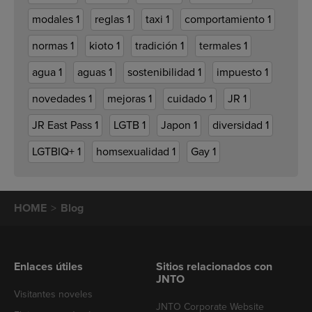
modales
1
reglas
1
taxi
1
comportamiento
1
normas
1
kioto
1
tradición
1
termales
1
agua
1
aguas
1
sostenibilidad
1
impuesto
1
novedades
1
mejoras
1
cuidado
1
JR
1
JR East Pass
1
LGTB
1
Japon
1
diversidad
1
LGTBIQ+
1
homsexualidad
1
Gay
1
HOME
Blog
Enlaces útiles
Sitios relacionados con
JNTO
Visitantes noveles
JNTO Corporate Website