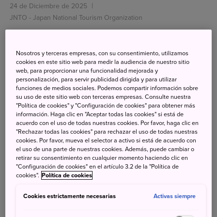
24 de Diciembre de 2025
JNTO - Japan National Tourism Organization
Kioto no es un parque temático, sino un lugar donde
los residentes viven su día a día.
La ciudad promueve
Nosotros y terceras empresas, con su consentimiento, utilizamos
cookies en este sitio web para medir la audiencia de nuestro sitio
activamente el turismo responsable, que requiere
web, para proporcionar una funcionalidad mejorada y
que los visitantes actúen con consideración hacia la
personalización, para servir publicidad dirigida y para utilizar
funciones de medios sociales. Podemos compartir información sobre
cultura local y el entorno.
su uso de este sitio web con terceras empresas. Consulte nuestra
"Política de cookies" y "Configuración de cookies" para obtener más
información. Haga clic en "Aceptar todas las cookies" si está de
acuerdo con el uso de todas nuestras cookies. Por favor, haga clic en
"Rechazar todas las cookies" para rechazar el uso de todas nuestras
Búsqueda
cookies. Por favor, mueva el selector a activo si está de acuerdo con
el uso de una parte de nuestras cookies. Además, puede cambiar o
retirar su consentimiento en cualquier momento haciendo clic en
"Configuración de cookies" en el artículo 3.2 de la "Política de
cookies".
Política de cookies
Categorias
Cookies estrictamente necesarias
Activas siempre
Todo