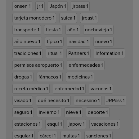
onsen
1
jr
1
Japón
1
jrpass
1
tarjeta monedero
1
suica
1
jreast
1
transporte
1
fiesta
1
año
1
nochevieja
1
año nuevo
1
típico
1
navidad
1
nuevo
1
tradiciones
1
ritual
1
Partners
1
Information
1
permisos aeropuerto
1
enfermedades
1
drogas
1
fármacos
1
medicinas
1
receta médica
1
enfermedad
1
vacunas
1
visado
1
qué necesito
1
necesario
1
JRPass
1
seguro
1
invierno
1
nieve
1
deporte
1
estaciones
1
esquí
1
japow
1
vacaciones
1
esquiar
1
cárcel
1
multas
1
sanciones
1