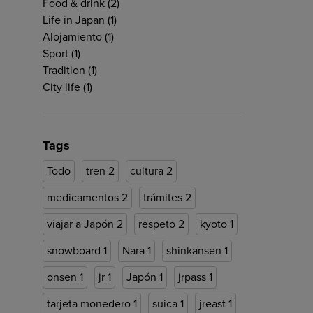
Food & drink
(2)
Life in Japan
(1)
Alojamiento
(1)
Sport
(1)
Tradition
(1)
City life
(1)
Tags
Todo
tren
2
cultura
2
medicamentos
2
trámites
2
viajar a Japón
2
respeto
2
kyoto
1
snowboard
1
Nara
1
shinkansen
1
onsen
1
jr
1
Japón
1
jrpass
1
tarjeta monedero
1
suica
1
jreast
1