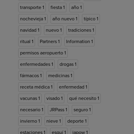
transporte
1
fiesta
1
año
1
nochevieja
1
año nuevo
1
típico
1
navidad
1
nuevo
1
tradiciones
1
ritual
1
Partners
1
Information
1
permisos aeropuerto
1
enfermedades
1
drogas
1
fármacos
1
medicinas
1
receta médica
1
enfermedad
1
vacunas
1
visado
1
qué necesito
1
necesario
1
JRPass
1
seguro
1
invierno
1
nieve
1
deporte
1
estaciones
1
esquí
1
japow
1