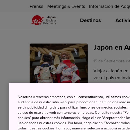
Prensa
Meetings & Events
Información de Adq
Destinos
Activ
Japón en 
19 de Septiembre d
Viajar a Japón en
ver el país en in
estas fechas y así
celebraciones que 
Nosotros y terceras empresas, con su consentimiento, utilizamos cooki
audiencia de nuestro sitio web, para proporcionar una funcionalidad m
servir publicidad dirigida y para utilizar funciones de medios sociale
su uso de este sitio web con terceras empresas. Consulte nuestra "Polí
cookies" para obtener más información. Haga clic en "Aceptar todas las
uso de todas nuestras cookies. Por favor, haga clic en "Rechazar todas
todas nuestras cookies. Por favor, mueva el selector a activo si está 