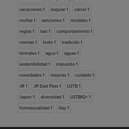
vacaciones
1
esquiar
1
cárcel
1
multas
1
sanciones
1
modales
1
reglas
1
taxi
1
comportamiento
1
normas
1
kioto
1
tradición
1
termales
1
agua
1
aguas
1
sostenibilidad
1
impuesto
1
novedades
1
mejoras
1
cuidado
1
JR
1
JR East Pass
1
LGTB
1
Japon
1
diversidad
1
LGTBIQ+
1
homsexualidad
1
Gay
1