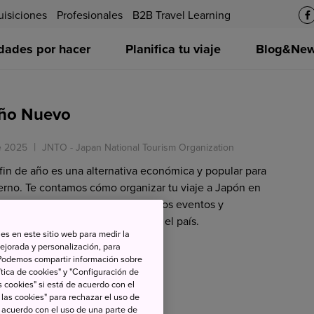
uisiciones
Profesionales
B2B Travel Learning
idades por hacer
Planifica tu viaje
Blog&News
Año Nuevo
e 2025
JNTO - Japan National Tourism Organization
 fin de año es una alternativa económica y popular para
vierno. Te contamos cómo organizar tu viaje a Japón en
 puedas disfrutar de cada uno de los eventos y
se distribuyen a lo largo de todo el país.
es en este sitio web para medir la
ejorada y personalización, para
s. Podemos compartir información sobre
tica de cookies" y "Configuración de
 cookies" si está de acuerdo con el
 las cookies" para rechazar el uso de
de acuerdo con el uso de una parte de