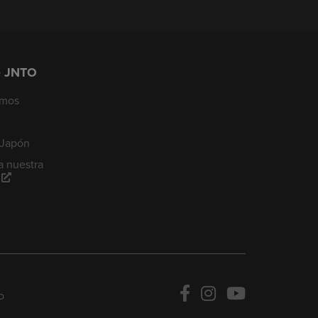
e JNTO
omos
 Japón
a nuestra
o