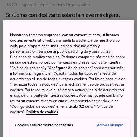
JNTO - Japan National Tourism Organization
Si sueñas con deslizarte sobre la nieve más ligera,
seca y fina del planeta, tu destino es Japón. El término
"Japow" (abreviatura de
Japan powder
) ha ganado
Nosotros y terceras empresas, con su consentimiento, utilizamos
cookies en este sitio web para medir la audiencia de nuestro sitio
fama mundial y se ha convertido en un atractivo
web, para proporcionar una funcionalidad mejorada y
turístico esencial, atrayendo a viajeros
personalización, para servir publicidad dirigida y para utilizar
funciones de medios sociales. Podemos compartir información sobre
internacionales cuya afluencia supera con creces la
su uso de este sitio web con terceras empresas. Consulte nuestra
de los esquiadores nacionales.
"Política de cookies" y "Configuración de cookies" para obtener más
información. Haga clic en "Aceptar todas las cookies" si está de
acuerdo con el uso de todas nuestras cookies. Por favor, haga clic en
"Rechazar todas las cookies" para rechazar el uso de todas nuestras
cookies. Por favor, mueva el selector a activo si está de acuerdo con
Búsqueda
el uso de una parte de nuestras cookies. Además, puede cambiar o
retirar su consentimiento en cualquier momento haciendo clic en
"Configuración de cookies" en el artículo 3.2 de la "Política de
cookies".
Política de cookies
Cookies estrictamente necesarias
Activas siempre
Categorias