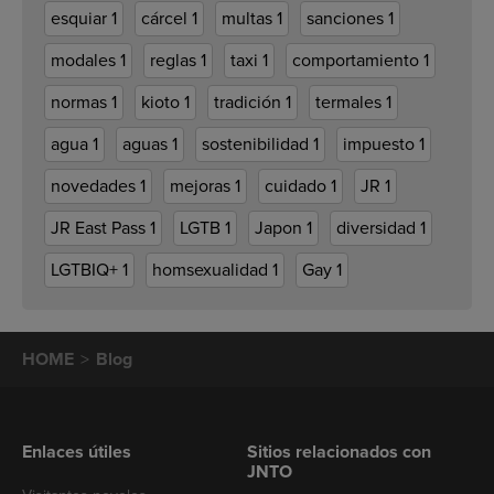
esquiar
1
cárcel
1
multas
1
sanciones
1
modales
1
reglas
1
taxi
1
comportamiento
1
normas
1
kioto
1
tradición
1
termales
1
agua
1
aguas
1
sostenibilidad
1
impuesto
1
novedades
1
mejoras
1
cuidado
1
JR
1
JR East Pass
1
LGTB
1
Japon
1
diversidad
1
LGTBIQ+
1
homsexualidad
1
Gay
1
HOME
Blog
Enlaces útiles
Sitios relacionados con
JNTO