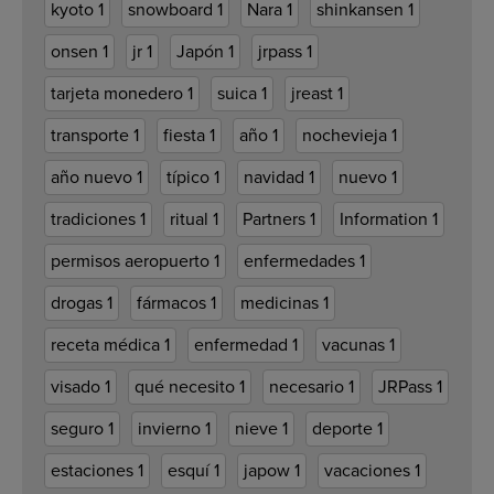
kyoto
1
snowboard
1
Nara
1
shinkansen
1
onsen
1
jr
1
Japón
1
jrpass
1
tarjeta monedero
1
suica
1
jreast
1
transporte
1
fiesta
1
año
1
nochevieja
1
año nuevo
1
típico
1
navidad
1
nuevo
1
tradiciones
1
ritual
1
Partners
1
Information
1
permisos aeropuerto
1
enfermedades
1
drogas
1
fármacos
1
medicinas
1
receta médica
1
enfermedad
1
vacunas
1
visado
1
qué necesito
1
necesario
1
JRPass
1
seguro
1
invierno
1
nieve
1
deporte
1
estaciones
1
esquí
1
japow
1
vacaciones
1