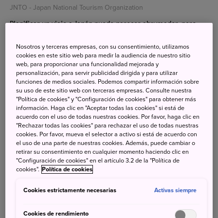
JNTO - Japan National Tourism Organization
Planificar un viaje a Japón puede parecer abrumador, pero
con la información adecuada, estarás listo para disfrutar de
Nosotros y terceras empresas, con su consentimiento, utilizamos
un país fascinante.
cookies en este sitio web para medir la audiencia de nuestro sitio
web, para proporcionar una funcionalidad mejorada y
personalización, para servir publicidad dirigida y para utilizar
funciones de medios sociales. Podemos compartir información sobre
Búsqueda
su uso de este sitio web con terceras empresas. Consulte nuestra
"Política de cookies" y "Configuración de cookies" para obtener más
información. Haga clic en "Aceptar todas las cookies" si está de
acuerdo con el uso de todas nuestras cookies. Por favor, haga clic en
"Rechazar todas las cookies" para rechazar el uso de todas nuestras
cookies. Por favor, mueva el selector a activo si está de acuerdo con
el uso de una parte de nuestras cookies. Además, puede cambiar o
Categorias
retirar su consentimiento en cualquier momento haciendo clic en
"Configuración de cookies" en el artículo 3.2 de la "Política de
Todo
cookies".
Política de cookies
Libros y viajes
(53)
Destinos
(43)
Cookies estrictamente necesarias
Activas siempre
Prepara tu viaje
(36)
Club de lectura
(17)
Cookies de rendimiento