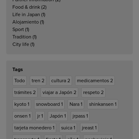
Food & drink
(2)
Life in Japan
(1)
Alojamiento
(1)
Sport
(1)
Tradition
(1)
City life
(1)
Tags
Todo
tren
2
cultura
2
medicamentos
2
trámites
2
viajar a Japón
2
respeto
2
kyoto
1
snowboard
1
Nara
1
shinkansen
1
onsen
1
jr
1
Japón
1
jrpass
1
tarjeta monedero
1
suica
1
jreast
1