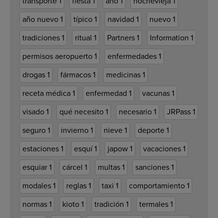
transporte
1
fiesta
1
año
1
nochevieja
1
año nuevo
1
típico
1
navidad
1
nuevo
1
tradiciones
1
ritual
1
Partners
1
Information
1
permisos aeropuerto
1
enfermedades
1
drogas
1
fármacos
1
medicinas
1
receta médica
1
enfermedad
1
vacunas
1
visado
1
qué necesito
1
necesario
1
JRPass
1
seguro
1
invierno
1
nieve
1
deporte
1
estaciones
1
esquí
1
japow
1
vacaciones
1
esquiar
1
cárcel
1
multas
1
sanciones
1
modales
1
reglas
1
taxi
1
comportamiento
1
normas
1
kioto
1
tradición
1
termales
1