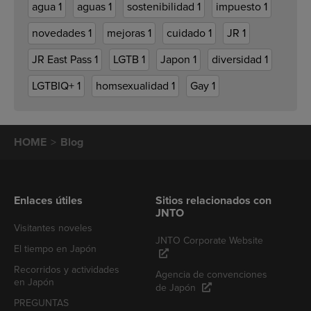
agua
1
aguas
1
sostenibilidad
1
impuesto
1
novedades
1
mejoras
1
cuidado
1
JR
1
JR East Pass
1
LGTB
1
Japon
1
diversidad
1
LGTBIQ+
1
homsexualidad
1
Gay
1
HOME
Blog
Enlaces útiles
Sitios relacionados con
JNTO
Visitantes noveles
JNTO Corporate Website
El tiempo en Japón
Recorridos y actividades
Agencia de convenciones
en Japón
de Japón
PREGUNTAS