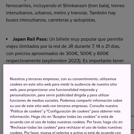
ferrocarriles, incluyendo el Shinkansen (tren bala), trenes
interurbanos, urbanos, metro y tranvías. También hay
buses interurbanos, carreteras y autopistas.
Japan Rail Pass:
Un billete muy popular que permite
viajes ilimitados por la red de JR durante 7, 14 o 21 días,
con precios aproximados de 300€, 500€ y 600€
respectivamente (septiembre 2023). Es importante tener
en cuenta que los transportes como el metro o los
autobuses de las ciudades no entran dentro de la red JR.
Nosotros y terceras empresas, con su consentimiento, utilizamos
Puedes encontrar información en su web oficial:
cookies en este sitio web para medir la audiencia de nuestro sitio
japanrailpass.net
.
web, para proporcionar una funcionalidad mejorada y
personalización, para servir publicidad dirigida y para utilizar
funciones de medios sociales. Podemos compartir información sobre
su uso de este sitio web con terceras empresas. Consulte nuestra
Prices
"Política de cookies" y "Configuración de cookies" para obtener más
información. Haga clic en "Aceptar todas las cookies" si está de
acuerdo con el uso de todas nuestras cookies. Por favor, haga clic en
Type
Green
Ordinary
"Rechazar todas las cookies" para rechazar el uso de todas nuestras
cookies. Por favor, mueva el selector a activo si está de acuerdo con