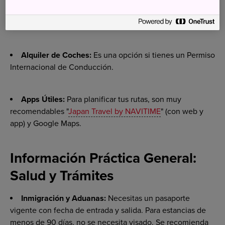
Tokyo Subway Ticket:
Permite usar todas las líneas de
metro de Tokio durante 24, 48 o 72 horas.
Alquiler de Coches:
Es una opción si tienes un Permiso
Internacional de Conducción.
Apps Útiles:
Para planificar tus rutas, son muy
recomendables "
Japan Travel by NAVITIME
" (con web y
app) y Google Maps.
Información Práctica General:
Salud y Trámites
Inmigración y Aduanas:
Necesitas un pasaporte
vigente con fecha de entrada y salida. Para estancias de
menos de 90 días, no se necesita visado. Se recomienda