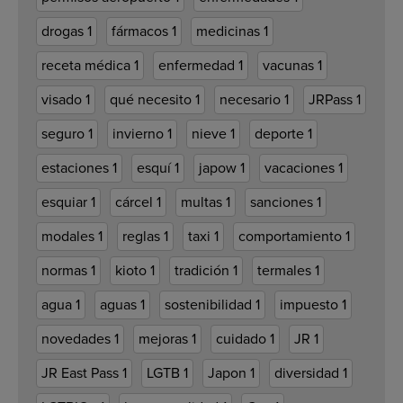
drogas
1
fármacos
1
medicinas
1
receta médica
1
enfermedad
1
vacunas
1
visado
1
qué necesito
1
necesario
1
JRPass
1
seguro
1
invierno
1
nieve
1
deporte
1
estaciones
1
esquí
1
japow
1
vacaciones
1
esquiar
1
cárcel
1
multas
1
sanciones
1
modales
1
reglas
1
taxi
1
comportamiento
1
normas
1
kioto
1
tradición
1
termales
1
agua
1
aguas
1
sostenibilidad
1
impuesto
1
novedades
1
mejoras
1
cuidado
1
JR
1
JR East Pass
1
LGTB
1
Japon
1
diversidad
1