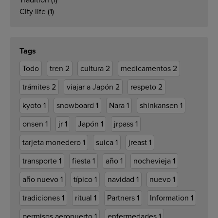
Tradition
(1)
City life
(1)
Tags
Todo
tren
2
cultura
2
medicamentos
2
trámites
2
viajar a Japón
2
respeto
2
kyoto
1
snowboard
1
Nara
1
shinkansen
1
onsen
1
jr
1
Japón
1
jrpass
1
tarjeta monedero
1
suica
1
jreast
1
transporte
1
fiesta
1
año
1
nochevieja
1
año nuevo
1
típico
1
navidad
1
nuevo
1
tradiciones
1
ritual
1
Partners
1
Information
1
permisos aeropuerto
1
enfermedades
1