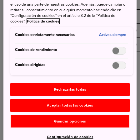
Duration
Adult
Child
Adult
Child
el uso de una parte de nuestras cookies. Además, puede cambiar o
retirar su consentimiento en cualquier momento haciendo clic en
"Configuración de cookies" en el artículo 3.2 de la "Política de
7-day
¥70,000
¥35,000
¥50,000
¥25,000
cookies".
Política de cookies
14-day
¥110,000
¥55,000
¥80,000
¥40,000
Cookies estrictamente necesarias
Activas siempre
21-day
¥140,000
¥70,000
¥100,000
¥50,000
Cookies de rendimiento
Otros Abonos JR:
Existen pases regionales como JR
Cookies dirigidas
Hokkaido, JR East, JR Central, JR West, JR Shikoku y JR
Kyushu.
Rechazarlas todas
Tarjetas de Viaje IC:
Son tarjetas de prepago muy
convenientes. Para turistas, existen Welcome SUICA
Aceptar todas las cookies
PASMO PASSPORT, aunque la Welcome SUICA también
se puede instalar en dispositivos iPhone. En cada región
Guardar opciones
puedes conseguir otras como ICOCA y TOICA.
Configuración de cookies