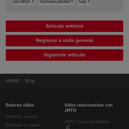
LGTBIQ+
1
homsexualidad
1
Gay
1
Artículo anterior
Regresar a vista general
Siguiente artículo
HOME
Blog
Enlaces útiles
Sitios relacionados con
JNTO
Visitantes noveles
JNTO Corporate Website
El tiempo en Japón