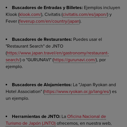
Buscadores de Entradas y Billetes:
Ejemplos incluyen
Klook (
klook.com/
), Civitatis (
civitatis.com/es/japon/
) y
Fever (
feverup.com/en/country/japan
).
Buscadores de Restaurantes:
Puedes usar el
"Restaurant Search" de JNTO
(
https://www.japan.travel/en/gastronomy/restaurant-
search/
) o "GURUNAVI" (
https://gurunavi.com/
), por
ejemplo.
Buscadores de Alojamientos:
La "Japan Ryokan and
Hotel Association" (
https://www.ryokan.or.jp/lang/es/
) es
un ejemplo.
Herramientas de JNTO:
La
Oficina Nacional de
Turismo de Japón (JNTO)
ofrecemos, en nuestra web,