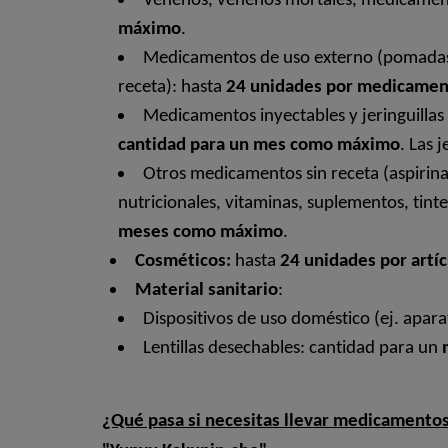
Venenos, venenos mortales, medicamen
máximo
.
Medicamentos de uso externo (pomadas, 
receta): hasta
24 unidades por medicame
Medicamentos inyectables y jeringuillas 
cantidad para un mes como máximo
. Las 
Otros medicamentos sin receta (aspirina
nutricionales, vitaminas, suplementos, tintes
meses como máximo
.
Cosméticos:
hasta
24 unidades por artíc
Material sanitario
:
Dispositivos de uso doméstico (ej. apara
Lentillas desechables: cantidad para un
¿Qué pasa si necesitas llevar medicamentos