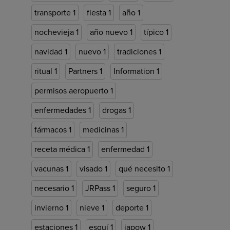
transporte
1
fiesta
1
año
1
nochevieja
1
año nuevo
1
típico
1
navidad
1
nuevo
1
tradiciones
1
ritual
1
Partners
1
Information
1
permisos aeropuerto
1
enfermedades
1
drogas
1
fármacos
1
medicinas
1
receta médica
1
enfermedad
1
vacunas
1
visado
1
qué necesito
1
necesario
1
JRPass
1
seguro
1
invierno
1
nieve
1
deporte
1
estaciones
1
esquí
1
japow
1