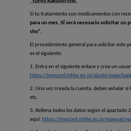
"Yunyu Kakunin-sho"
Si tu tratamiento con medicamentos con rece
para un mes
,
SÍ será necesario solicitar un
sho”
.
El procedimiento general para solicitar este p
es el siguiente:
1.
Entra en el siguiente enlace y crea un usua
https://impconf.mhlw.go.jp/aicpte/page/logi
2. Una vez creada la cuenta, debes señalar s
etc.
3. Rellena todos los datos según el apartado
aquí:
https://impconf.mhlw.go.jp/manual/ma