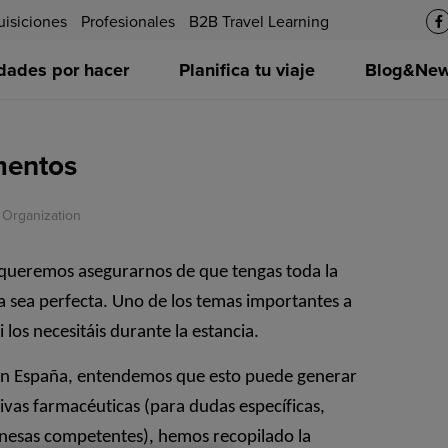
uisiciones
Profesionales
B2B Travel Learning
idades por hacer
Planifica tu viaje
Blog&News
mentos
 Organization
y queremos asegurarnos de que tengas toda la
a sea perfecta. Uno de los temas importantes a
los necesitáis durante la estancia.
en España, entendemos que esto puede generar
as farmacéuticas (para dudas específicas,
ponesas competentes), hemos recopilado la