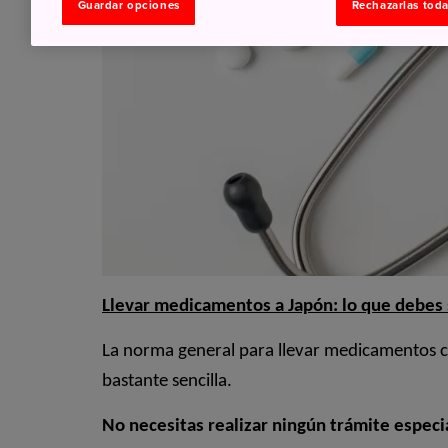
Guardar opciones
Rechazarlas tod
Llevar medicamentos a Japón: lo que debes
La norma general para llevar medicamentos 
bastante sencilla.
No necesitas realizar ningún trámite especi