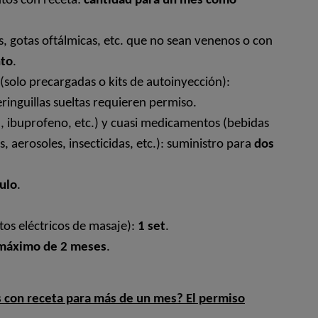
tos con receta:
cantidad para un mes como
gotas oftálmicas, etc. que no sean venenos o con
nto
.
(solo precargadas o kits de autoinyección):
jeringuillas sueltas requieren permiso.
, ibuprofeno, etc.) y cuasi medicamentos (bebidas
, aerosoles, insecticidas, etc.): suministro para
dos
ulo
.
tos eléctricos de masaje):
1 set
.
máximo de 2 meses
.
 con receta para más de un mes? El permiso