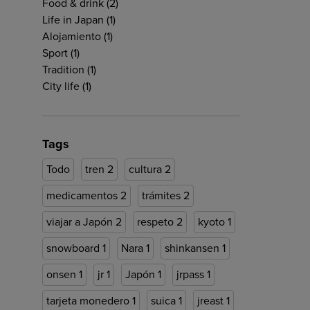
Food & drink
(2)
Life in Japan
(1)
Alojamiento
(1)
Sport
(1)
Tradition
(1)
City life
(1)
Tags
Todo
tren
2
cultura
2
medicamentos
2
trámites
2
viajar a Japón
2
respeto
2
kyoto
1
snowboard
1
Nara
1
shinkansen
1
onsen
1
jr
1
Japón
1
jrpass
1
tarjeta monedero
1
suica
1
jreast
1