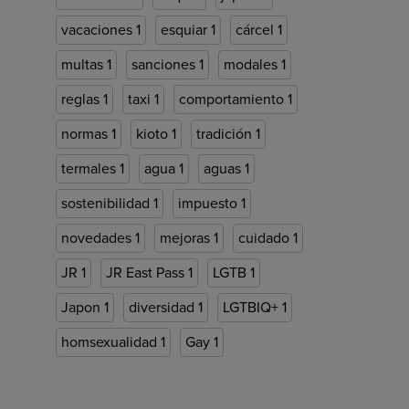
vacaciones
1
esquiar
1
cárcel
1
multas
1
sanciones
1
modales
1
reglas
1
taxi
1
comportamiento
1
normas
1
kioto
1
tradición
1
termales
1
agua
1
aguas
1
sostenibilidad
1
impuesto
1
novedades
1
mejoras
1
cuidado
1
JR
1
JR East Pass
1
LGTB
1
Japon
1
diversidad
1
LGTBIQ+
1
homsexualidad
1
Gay
1