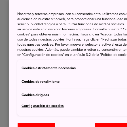
información oficial más importante para que 
Nosotros y terceras empresas, con su consentimiento, utilizamos cooki
Aquí tienes una guía práctica sobre cómo lle
audiencia de nuestro sitio web, para proporcionar una funcionalidad m
servir publicidad dirigida y para utilizar funciones de medios sociale
del Ministerio de Salud, Trabajo y Bienestar S
su uso de este sitio web con terceras empresas. Consulte nuestra "Polí
cookies" para obtener más información. Haga clic en "Aceptar todas las
uso de todas nuestras cookies. Por favor, haga clic en "Rechazar todas
todas nuestras cookies. Por favor, mueva el selector a activo si está 
nuestras cookies. Además, puede cambiar o retirar su consentimiento
en "Configuración de cookies" en el artículo 3.2 de la "Política de cooki
Cookies estrictamente necesarias
Cookies de rendimiento
Cookies dirigidas
Configuración de cookies