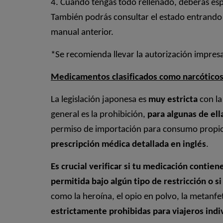
4. Cuando tengas todo rellenado, deberás esp
También podrás consultar el estado entrando e
manual anterior.
*Se recomienda llevar la autorización impres
Medicamentos clasificados como narcóticos,
La legislación japonesa es
muy estricta
con la
general es la prohibición,
para algunas de ell
permiso de importación para consumo propi
prescripción médica detallada en inglés
.
Es crucial verificar si tu medicación contien
permitida bajo algún tipo de restricción o 
como la heroína, el opio en polvo, la metanf
estrictamente prohibidas para viajeros indi