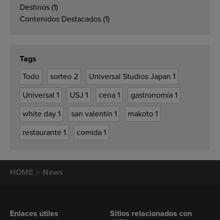
Destinos
(1)
Contenidos Destacados
(1)
Tags
Todo
sorteo
2
Universal Studios Japan
1
Universal
1
USJ
1
cena
1
gastronomía
1
white day
1
san valentín
1
makoto
1
restaurante
1
comida
1
HOME
News
Enlaces útiles
Sitios relacionados con