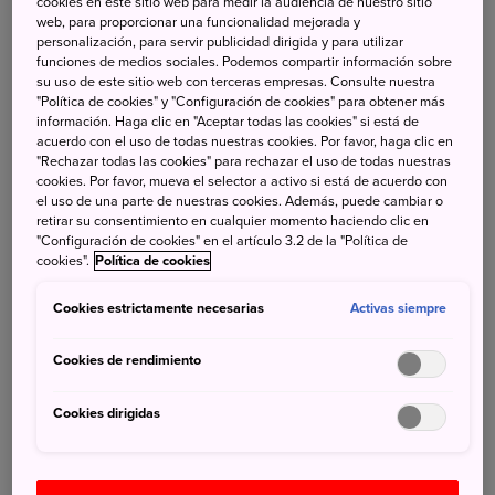
cookies en este sitio web para medir la audiencia de nuestro sitio
Madrid.
web, para proporcionar una funcionalidad mejorada y
personalización, para servir publicidad dirigida y para utilizar
4 de Marzo de 2026
funciones de medios sociales. Podemos compartir información sobre
su uso de este sitio web con terceras empresas. Consulte nuestra
JNTO - Japan National Tourism Organization
"Política de cookies" y "Configuración de cookies" para obtener más
información. Haga clic en "Aceptar todas las cookies" si está de
En Japón, el
14 de marzo
se celebra el
White Day
,
acuerdo con el uso de todas nuestras cookies. Por favor, haga clic en
una festividad considerada el "segundo San
"Rechazar todas las cookies" para rechazar el uso de todas nuestras
cookies. Por favor, mueva el selector a activo si está de acuerdo con
Valentín". Para conmemorar esta tradición, la
Oficina
el uso de una parte de nuestras cookies. Además, puede cambiar o
retirar su consentimiento en cualquier momento haciendo clic en
Nacional de Turismo de Japón en España (JNTO)
y el
"Configuración de cookies" en el artículo 3.2 de la "Política de
exclusivo restaurante
Makoto Madrid
se unen para
cookies".
Política de cookies
ofrecerte un regalo inolvidable.
Cookies estrictamente necesarias
Activas siempre
Cookies de rendimiento
Suscríbete a nuestra newsletter
Cookies dirigidas
¡Accede a las últimas noticias de la Oficina Nacional de
Turismo Japón!