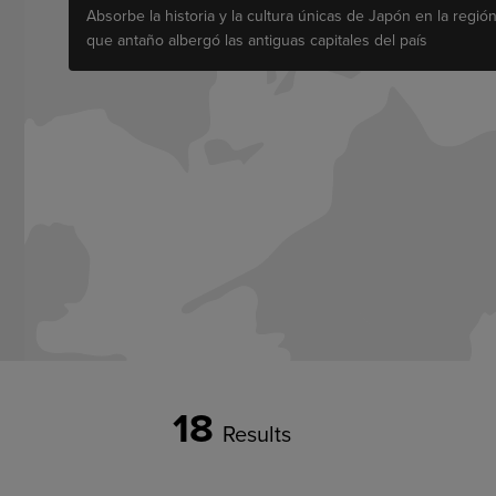
Absorbe la historia y la cultura únicas de Japón en la regió
que antaño albergó las antiguas capitales del país
18
Results