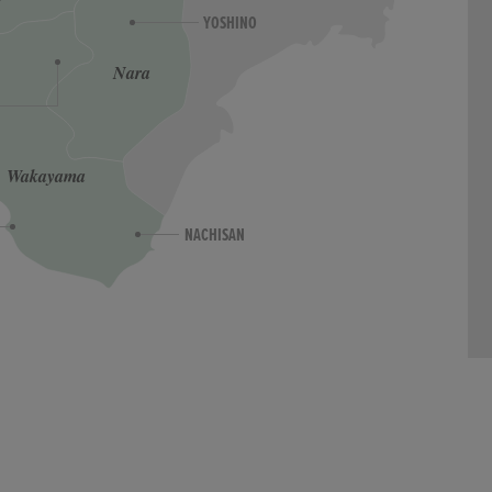
YOSHINO
Nara
Wakayama
NACHISAN