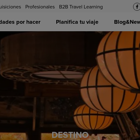
uisiciones
Profesionales
B2B Travel Learning
idades por hacer
Planifica tu viaje
Blog&News
DESTINO