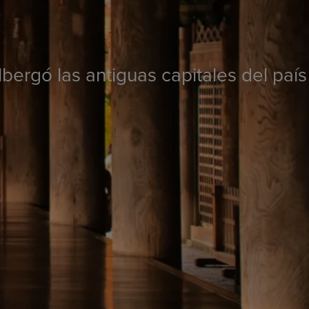
lbergó las antiguas capitales del país