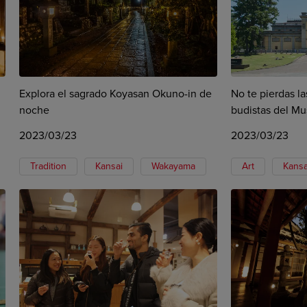
Explora el sagrado Koyasan Okuno-in de
No te pierdas l
noche
budistas del Mu
2023/03/23
2023/03/23
Tradition
Kansai
Wakayama
Art
Kansa