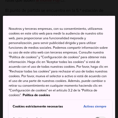
rutas que suben
al monte Fuji
.
El punto de partida se encuentra en la 5.ª estación de
Gotemba, situada a unos 1400 m de altura sobre el nivel
del mar. El primer tramo de la ruta cuenta con pocas
Nosotros y terceras empresas, con su consentimiento, utilizamos
instalaciones, así que asegúrate de que tienes todo lo que
cookies en este sitio web para medir la audiencia de nuestro sitio
necesitas o de comprar aquello que te falte en la
web, para proporcionar una funcionalidad mejorada y
5.ª estación. Disfruta de las espectaculares vistas que
personalización, para servir publicidad dirigida y para utilizar
funciones de medios sociales. Podemos compartir información sobre
ofrece la ruta, pero no te olvides de tomar las
su uso de este sitio web con terceras empresas. Consulte nuestra
precauciones necesarias para mantenerte hidratado y
"Política de cookies" y "Configuración de cookies" para obtener más
protegerte del sol.
información. Haga clic en "Aceptar todas las cookies" si está de
acuerdo con el uso de todas nuestras cookies. Por favor, haga clic en
"Rechazar todas las cookies" para rechazar el uso de todas nuestras
cookies. Por favor, mueva el selector a activo si está de acuerdo con
el uso de una parte de nuestras cookies. Además, puede cambiar o
retirar su consentimiento en cualquier momento haciendo clic en
"Configuración de cookies" en el artículo 3.2 de la "Política de
cookies".
Política de cookies
Cookies estrictamente necesarias
Activas siempre