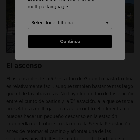
multiple languages
Continue
El ascenso
El ascenso desde la 5.ª estación de Gotemba hasta la cima
es relativamente fácil, aunque también bastante más largo
que el de las otras rutas. No hay ningún tipo de instalación
entre el punto de partida y la 7.ª estación, a la que se tarda
unas 4 horas en llegar. Una vez recorrido el primer tramo,
puedes hacer un pequeño descanso en la estación
intermedia de Jirobo, situada entre la 5.ª y la 6.ª estación,
antes de retomar el camino y afrontar una de las
secciones más difíciles de la ruta, caracterizada por su