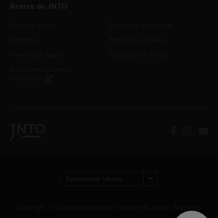
Acerca de JNTO
Quiénes somos
Política de privacidad
Contacto
Política de cookies
Newsletter Japón
Condiciones de uso
Suscríbete a nuestra
newsletter
Copyright © Oficina Nacional de Turismo de Japón. Todos los