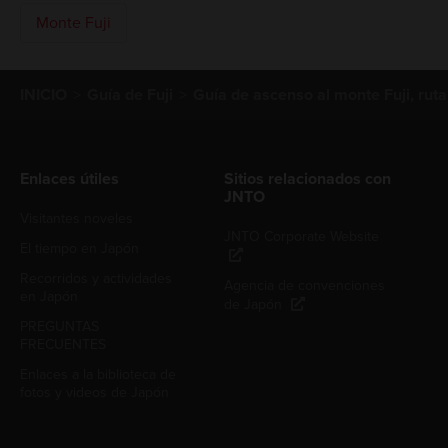
Monte Fuji
INICIO
Guía de Fuji
Guía de ascenso al monte Fuji, ru
Enlaces útiles
Sitios relacionados con
JNTO
Visitantes noveles
JNTO Corporate Website
El tiempo en Japón
Recorridos y actividades
Agencia de convenciones
en Japón
de Japón
PREGUNTAS
FRECUENTES
Enlaces a la biblioteca de
fotos y videos de Japón