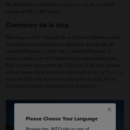
No olvides llevar monedas porque el uso de los aseos
cuesta de 100 a 300 yenes.
Comienzo de la ruta
Para llegar a la 5.ª estación de la Ruta de Gotemba, toma
un autobús en la estación de Gotemba. El viaje de ida
cuesta 1130 yenes y el de ida y vuelta 1570 yenes. El
trayecto dura unos 40 minutos entre ambas estaciones.
Este autobús opera entre las 7:35 y las 15:50 (con salidas
cada 2 horas más o menos) en dirección al
monte Fuji
y
entre las 9:15 y las 17:45 en la dirección opuesta. No es
necesario reservar los billetes con antelación.
×
Please Choose Your Language
Browse the JNTO site in one of