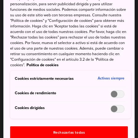
Okinawa
, en el mes de enero, para llegar hasta
personalización, para servir publicidad dirigida y para utilizar
Hokkaido
y las zonas de montaña hasta bien entrado el
funciones de medios sociales. Podemos compartir información sobre
su uso de este sitio web con terceras empresas. Consulte nuestra
mes de mayo. Puedes seguir la pista de los cerezos a
"Política de cookies" y "Configuración de cookies" para obtener más
medida que hacen su aparición por el país.
información. Haga clic en "Aceptar todas las cookies" si está de
acuerdo con el uso de todas nuestras cookies. Por favor, haga clic en
Bajo las luces
"Rechazar todas las cookies" para rechazar el uso de todas nuestras
cookies. Por favor, mueva el selector a activo si está de acuerdo con
el uso de una parte de nuestras cookies. Además, puede cambiar o
El
parque del castillo de Takada
en
Niigata
y el
retirar su consentimiento en cualquier momento haciendo clic en
parque Hirosaki
de
Aomori
son lugares estupendos
"Configuración de cookies" en el artículo 3.2 de la "Política de
cookies".
Política de cookies
para contemplar la floración nocturna. Se dedica mucho
tiempo a diseñar la iluminación de una gran cantidad de
Cookies estrictamente necesarias
Activas siempre
árboles y los resultados son verdaderamente
impresionantes. El parque Takada merece una mención
Cookies de rendimiento
especial por sus amplios terrenos del castillo y su
sensacional paseo de la floración. Prepara tu viaje a
Cookies dirigidas
Takada a principios o mediados de abril y, a finales de
mes, parte rumbo a Hirosaki.
Rechazarlas todas