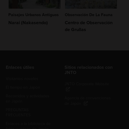
Paisajes Urbanos Antiguos
Observación De La Fauna
Narai (Nakasendo)
Centro de Observación
de Grullas
Enlaces útiles
Sitios relacionados con
JNTO
Visitantes noveles
JNTO Corporate Website
El tiempo en Japón
Recorridos y actividades
Agencia de convenciones
en Japón
de Japón
PREGUNTAS
FRECUENTES
Enlaces a la biblioteca de
fotos y videos de Japón