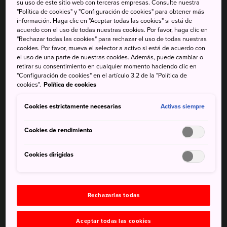
baile de apareamiento aparentemente coreografiado que
su uso de este sitio web con terceras empresas. Consulte nuestra
"Política de cookies" y "Configuración de cookies" para obtener más
realiza entre los meses de febrero y marzo. Y, dado que
información. Haga clic en "Aceptar todas las cookies" si está de
más de la mitad de la cada vez más escasa población de
acuerdo con el uso de todas nuestras cookies. Por favor, haga clic en
grullas rojas del mundo habita en
Hokkaido
, este es uno
"Rechazar todas las cookies" para rechazar el uso de todas nuestras
cookies. Por favor, mueva el selector a activo si está de acuerdo con
de los mejores lugares del mundo para presenciar dicho
el uso de una parte de nuestras cookies. Además, puede cambiar o
espectáculo. Las grandes medidas de conservación
retirar su consentimiento en cualquier momento haciendo clic en
tomadas en la región están logrando recuperar la
"Configuración de cookies" en el artículo 3.2 de la "Política de
cookies".
Política de cookies
población después de haber sido cazada hasta el borde
de la extinción. La población de grullas de
Cookies estrictamente necesarias
Activas siempre
la marisma Kushiro de Hokkaido resulta especialmente
interesante para los observadores de aves debido a su
Cookies de rendimiento
comportamiento mayoritariamente no migratorio, ya que
únicamente se desplazan 150 kilómetros en invierno, algo
Cookies dirigidas
único en esta especie. Hokkaido acoge a más de
300 especies de aves silvestres, muchas de las cuales
migran desde Siberia durante el invierno, lo cual supone
Rechazarlas todas
alrededor de la mitad de las aves de Japón y explica por
qué este es el destino del país más codiciado por muchos
observadores de aves.
Aceptar todas las cookies