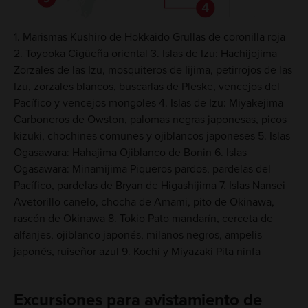
1. Marismas Kushiro de Hokkaido Grullas de coronilla roja
2. Toyooka Cigüeña oriental 3. Islas de Izu: Hachijojima
Zorzales de las Izu, mosquiteros de Iijima, petirrojos de las
Izu, zorzales blancos, buscarlas de Pleske, vencejos del
Pacífico y vencejos mongoles 4. Islas de Izu: Miyakejima
Carboneros de Owston, palomas negras japonesas, picos
kizuki​, chochines comunes y ojiblancos japoneses 5. Islas
Ogasawara: Hahajima Ojiblanco de Bonin 6. Islas
Ogasawara: Minamijima Piqueros pardos, pardelas del
Pacífico, pardelas de Bryan de Higashijima 7. Islas Nansei
Avetorillo canelo, chocha de Amami, pito de Okinawa,
rascón de Okinawa 8. Tokio Pato mandarín, cerceta de
alfanjes, ojiblanco japonés, milanos negros, ampelis
japonés, ruiseñor azul 9. Kochi y Miyazaki Pita ninfa
Excursiones para avistamiento de