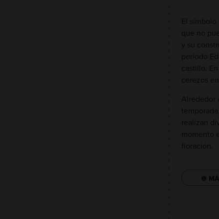
El símbolo
que no pue
y su constr
periodo Edo
castillo. E
cerezos en 
Alrededor d
temporada,
realizan di
momento es
floración.
MÁ