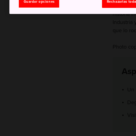
Guardar opciones
Rechazarlas tod
una excur
historia 
Industria 
que lo ro
Photo cop
Asp
Un 
Deg
Vis