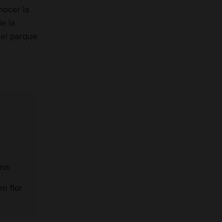
nocer la
e la
 el parque
ona
n flor