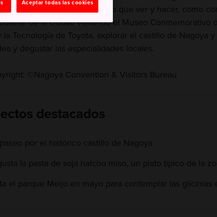
as
Aceptar todas las cookies
sión adicional ideal con mucho que ver y hacer, como co
industrial de la ciudad visitando el Museo Conmemorativo d
y la Tecnología de Toyota, explorar el castillo de Nagoya y
dea y degustar las especialidades locales.
yright: ©Nagoya Convention & Visitors Bureau
ectos destacados
paseo por el histórico castillo de Nagoya
usta la pasta de soja hatcho miso, un plato típico de la z
ita el parque Meijo en mayo para contemplar las glicinias e