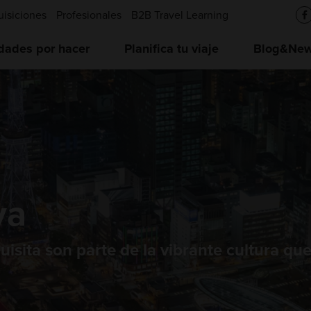
uisiciones
Profesionales
B2B Travel Learning
idades por hacer
Planifica tu viaje
Blog&News
ya
uisita son parte de la vibrante cultura que