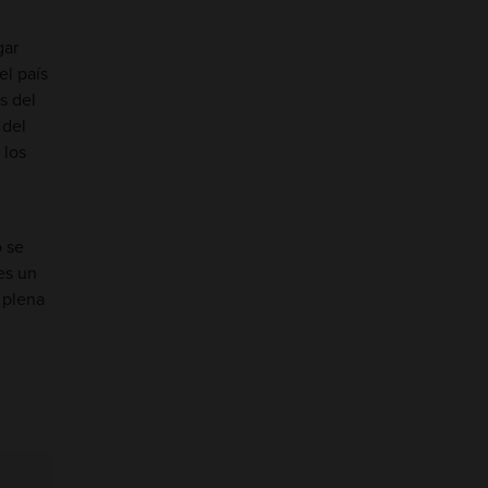
gar
el país
s del
 del
 los
 se
es un
 plena