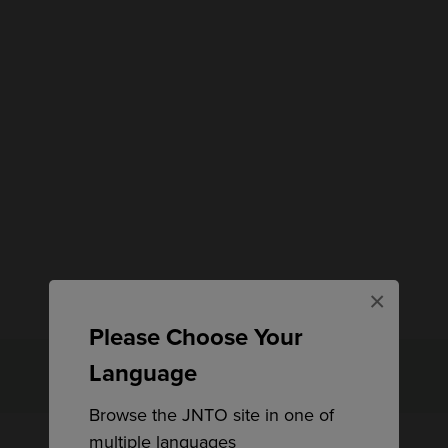
×
Please Choose Your
Empieza tu viaje
Language
Browse the JNTO site in one of
multiple languages