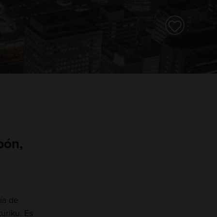
pón,
ía de
uriku. Es