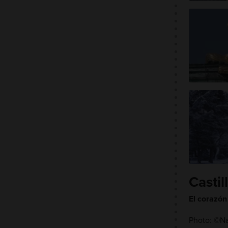
Casti
El corazó
Photo: ©Na