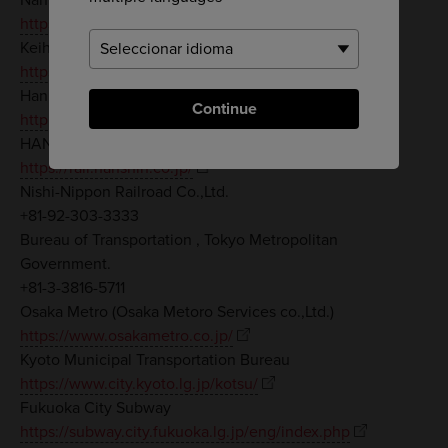
https://www.howto-osaka.com/en/traffic/
Keihan Electric Railway Co.,Ltd.
https://www.keihan.co.jp/travel/en/
Hankyu Corporation
Continue
http://www.hankyu.co.jp/global/en/
HANSHIN ELECTRIC RAILWAY CO.,LTD.
https://rail.hanshin.co.jp/
Nishi-Nippon Railroad Co.,Ltd.
+81-92-303-3333
Bureau of Transportation , Tokyo Metropolitan
Government.
+81-3-3816-5711
Osaka Metro (Osaka Metoro Services co.,Ltd.)
https://www.osakametro.co.jp/
Kyoto Municipal Transportation Bureau
https://www.city.kyoto.lg.jp/kotsu/
Fukuoka City Subway
https://subway.city.fukuoka.lg.jp/eng/index.php