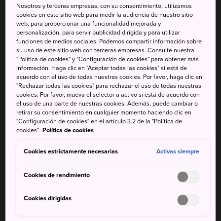
your accommodation.
Nosotros y terceras empresas, con su consentimiento, utilizamos
cookies en este sitio web para medir la audiencia de nuestro sitio
web, para proporcionar una funcionalidad mejorada y
For the detailed information, please see the following link.
personalización, para servir publicidad dirigida y para utilizar
https://asset.japan.travel/image/upload/v1561598681/pdf/G
funciones de medios sociales. Podemos compartir información sobre
20_Locker_info.pdf
su uso de este sitio web con terceras empresas. Consulte nuestra
"Política de cookies" y "Configuración de cookies" para obtener más
información. Haga clic en "Aceptar todas las cookies" si está de
Please contact each railway company about the details.
acuerdo con el uso de todas nuestras cookies. Por favor, haga clic en
Main Contact
"Rechazar todas las cookies" para rechazar el uso de todas nuestras
cookies. Por favor, mueva el selector a activo si está de acuerdo con
East Japan Railway Company
el uso de una parte de nuestras cookies. Además, puede cambiar o
https://www.jreast.co.jp/e/customer_support/infoline.html
retirar su consentimiento en cualquier momento haciendo clic en
"Configuración de cookies" en el artículo 3.2 de la "Política de
cookies".
Política de cookies
Central Japan Railway Company
https://global.jr-central.co.jp/en/
Cookies estrictamente necesarias
Activas siempre
West Japan Railway Company
https://www.westjr.co.jp/global/en/pdf/g20osaka.pdf
Cookies de rendimiento
Kyushu Railway Company
http://www.jrkyushu.co.jp/
Cookies dirigidas
TOBU RAILWAY CO.,LTD.
+81-3-5962-0102