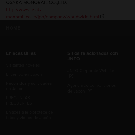
OSAKA MONORAIL CO.,LTD.
http://www.osaka-
monorail.co.jp/jpn/company/worldwide.html
HOME
Enlaces útiles
Sitios relacionados con
JNTO
Visitantes noveles
JNTO Corporate Website
El tiempo en Japón
Recorridos y actividades
Agencia de convenciones
en Japón
de Japón
PREGUNTAS
FRECUENTES
Enlaces a la biblioteca de
fotos y videos de Japón