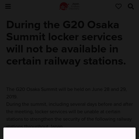
During the G20 Osaka
Summit locker services
will not be available in
certain railway stations.
The G20 Osaka Summit will be held on June 28 and 29,
2019.
During the summit, including several days before and after
the meeting, locker services will be unable at certain
stations to strengthen the security of the following railway
stations throughout Japan.
We recommend that you use luggage storage service at