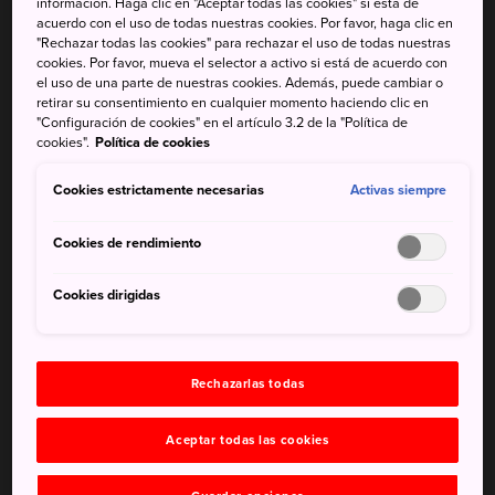
información. Haga clic en "Aceptar todas las cookies" si está de
región o lugar en particular desenredará algunos de los
acuerdo con el uso de todas nuestras cookies. Por favor, haga clic en
"Rechazar todas las cookies" para rechazar el uso de todas nuestras
posibles nudos de confusión y te recompensará con una
cookies. Por favor, mueva el selector a activo si está de acuerdo con
experiencia más satisfactoria.
el uso de una parte de nuestras cookies. Además, puede cambiar o
retirar su consentimiento en cualquier momento haciendo clic en
"Configuración de cookies" en el artículo 3.2 de la "Política de
cookies".
Política de cookies
Saludos generales y protocolo
Cookies estrictamente necesarias
Activas siempre
La costumbre japonesa de hacer una reverencia puede
parecer extraña si no estás acostumbrado a ella. El acto
Cookies de rendimiento
está profundamente arraigado en la cultura japonesa y
puede estar repleto de matices complicados,
Cookies dirigidas
especialmente en el mundo de los negocios. Como
huésped en el país, es más probable que te hagan
reverencias en lugar de esperar a que las hagas tú. Sin
embargo, como muestra de respeto, es un gesto bonito
Rechazarlas todas
que lo utilices para acompañar a tu «arigato» o gracias.
Seguir el protocolo en los lugares públicos es un asunto
Aceptar todas las cookies
serio en Japón y el respeto público de estas reglas es
probablemente la razón principal por la que una