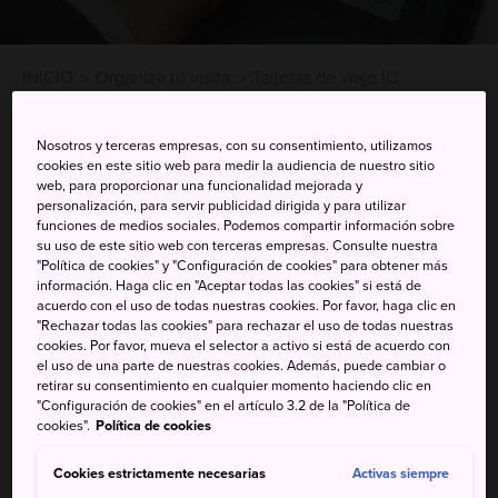
INICIO
Organiza tu visita
Tarjetas de viaje IC
Tarjetas IC de prepago
Nosotros y terceras empresas, con su consentimiento, utilizamos
cookies en este sitio web para medir la audiencia de nuestro sitio
web, para proporcionar una funcionalidad mejorada y
La tarjeta IC será tu artículo más preciado durante tu
personalización, para servir publicidad dirigida y para utilizar
funciones de medios sociales. Podemos compartir información sobre
estancia en Japón. Úsala para cambiar rápidamente de
su uso de este sitio web con terceras empresas. Consulte nuestra
línea de tren y subir a los autobuses y barcos sin ninguna
"Política de cookies" y "Configuración de cookies" para obtener más
complicación. También se puede utilizar en diferentes
información. Haga clic en "Aceptar todas las cookies" si está de
acuerdo con el uso de todas nuestras cookies. Por favor, haga clic en
máquinas expendedoras y tiendas, algunos taxis y para
"Rechazar todas las cookies" para rechazar el uso de todas nuestras
otros servicios.
cookies. Por favor, mueva el selector a activo si está de acuerdo con
el uso de una parte de nuestras cookies. Además, puede cambiar o
Muchas regiones tienen su propia tarjeta IC, cada una de
retirar su consentimiento en cualquier momento haciendo clic en
ellas adornada con un nombre pegadizo y un bonito
"Configuración de cookies" en el artículo 3.2 de la "Política de
cookies".
Política de cookies
personaje. Estas tarjetas pueden utilizarse en todo el país
y, con ellas, podrás viajar y hacer pequeñas compras con
Cookies estrictamente necesarias
Activas siempre
facilidad. La mayoría de las tarjetas IC exigen un depósito