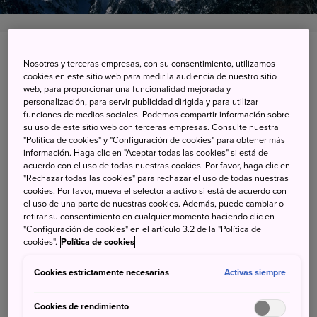
710-58 Okuhida Onsengo Kansaka, Takayama-shi,
Nosotros y terceras empresas, con su consentimiento, utilizamos
Gifu-ken
cookies en este sitio web para medir la audiencia de nuestro sitio
web, para proporcionar una funcionalidad mejorada y
personalización, para servir publicidad dirigida y para utilizar
Ver en Google Maps
funciones de medios sociales. Podemos compartir información sobre
su uso de este sitio web con terceras empresas. Consulte nuestra
Información de transporte
"Política de cookies" y "Configuración de cookies" para obtener más
información. Haga clic en "Aceptar todas las cookies" si está de
acuerdo con el uso de todas nuestras cookies. Por favor, haga clic en
"Rechazar todas las cookies" para rechazar el uso de todas nuestras
cookies. Por favor, mueva el selector a activo si está de acuerdo con
Un emocionante viaje
el uso de una parte de nuestras cookies. Además, puede cambiar o
sobrevolando cimas nevadas
retirar su consentimiento en cualquier momento haciendo clic en
"Configuración de cookies" en el artículo 3.2 de la "Política de
cookies".
Política de cookies
El teleférico de Shinhotaka ofrece vistas panorámicas
Cookies estrictamente necesarias
Activas siempre
sobre los Alpes del norte de Japón, cubiertos de nieve en
invierno. El teleférico asciente casi 1.000 metros para
Cookies de rendimiento
llegar al observatorio en la cima de la montaña, a 2.156