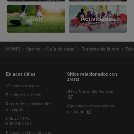
Golf
Actividades
HOME
Sports
Guía de esquí
Turismo de Nieve
Tel
Enlaces útiles
Sitios relacionados con
JNTO
Visitantes noveles
JNTO Corporate Website
El tiempo en Japón
Recorridos y actividades
Agencia de convenciones
en Japón
de Japón
PREGUNTAS
FRECUENTES
Enlaces a la biblioteca de