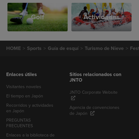
Golf
Actividades
HOME
Sports
Guía de esquí
Turismo de Nieve
Fes
Enlaces útiles
Sitios relacionados con
JNTO
Visitantes noveles
JNTO Corporate Website
El tiempo en Japón
Recorridos y actividades
Agencia de convenciones
en Japón
de Japón
PREGUNTAS
FRECUENTES
Enlaces a la biblioteca de