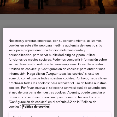
Gassan-shizu, Nishikawa-cho, Yamagata-ken
Nosotros y terceras empresas, con su consentimiento, utilizamos
Ver en Google Maps
cookies en este sitio web para medir la audiencia de nuestro sitio
web, para proporcionar una funcionalidad mejorada y
Información de transporte
personalización, para servir publicidad dirigida y para utilizar
funciones de medios sociales. Podemos compartir información sobre
su uso de este sitio web con terceras empresas. Consulte nuestra
"Política de cookies" y "Configuración de cookies" para obtener más
La historia de Shizu contada con
información. Haga clic en "Aceptar todas las cookies" si está de
acuerdo con el uso de todas nuestras cookies. Por favor, haga clic en
nieve
"Rechazar todas las cookies" para rechazar el uso de todas nuestras
cookies. Por favor, mueva el selector a activo si está de acuerdo con
el uso de una parte de nuestras cookies. Además, puede cambiar o
retirar su consentimiento en cualquier momento haciendo clic en
El festival de Yuki Hatago Akari se celebra de finales de
"Configuración de cookies" en el artículo 3.2 de la "Política de
febrero a principios de marzo en Gassan-Shizu. El festival,
cookies".
Política de cookies
cuyo nombre significa «luz en la nieve», es una buena
oportunidad para disfrutar de esta pintoresca localidad