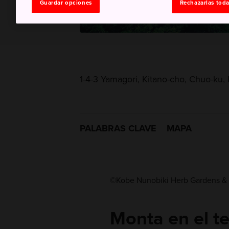
Guardar opciones
Rechazarlas tod
1-4-3 Yamagori, Kitano-cho, Chuo-ku,
PALABRAS CLAVE
MAPA
©Kobe Nunobiki Herb Gardens 
Monta en el te