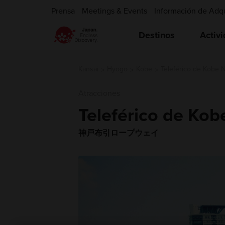
Prensa
Meetings & Events
Información de Adq
Destinos
Activ
Kansai
Hyogo
Kobe
Teleférico de Kobe 
Atracciones
Teleférico de Kob
神戸布引ロープウェイ