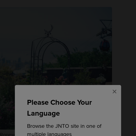
×
Please Choose Your
Language
Browse the JNTO site in one of
multiple languages
& Ropeway