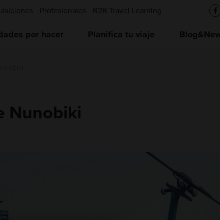
uisiciones
Profesionales
B2B Travel Learning
idades por hacer
Planifica tu viaje
Blog&News
Nunobiki
e Nunobiki