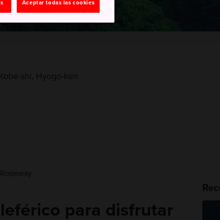
as
Aceptar todas las cookies
 Kobe-shi, Hyogo-ken
& Ropeway
Rec
leférico para disfrutar