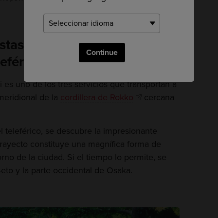
istas impresionantes de la
Continue
leférico
 es uno de los tres servicios que transportan a
 meridional de la
cordillera de Rokko
cercana
l teleférico, se descubre la impresionante
 trayecto constituye una magnífica forma de
orno de la ciudad. Si el tiempo lo permite, se
Seto y la parte occidental de Osaka.