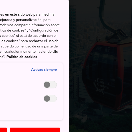
es en este sitio web para medir la
ejorada y personalización, para
s. Podemos compartir información sobre
tica de cookies" y "Configuración de
 cookies" si está de acuerdo con el
 las cookies" para rechazar el uso de
de acuerdo con el uso de una parte de
 en cualquier momento haciendo clic
es".
Política de cookies
Activas siempre