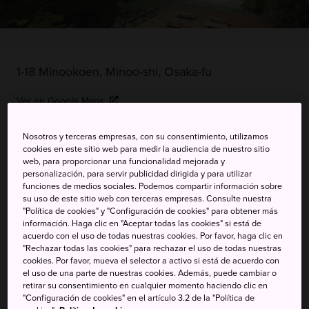
1-18 Minookoen, Minoo-shi, Osaka-fu
Ver en Google Maps
Información de transporte
Nosotros y terceras empresas, con su consentimiento, utilizamos
cookies en este sitio web para medir la audiencia de nuestro sitio
web, para proporcionar una funcionalidad mejorada y
personalización, para servir publicidad dirigida y para utilizar
PALABRAS CLAVE
MAPA
funciones de medios sociales. Podemos compartir información sobre
su uso de este sitio web con terceras empresas. Consulte nuestra
"Política de cookies" y "Configuración de cookies" para obtener más
Ascenso a la cascada con vistas
información. Haga clic en "Aceptar todas las cookies" si está de
acuerdo con el uso de todas nuestras cookies. Por favor, haga clic en
a las montañas
"Rechazar todas las cookies" para rechazar el uso de todas nuestras
cookies. Por favor, mueva el selector a activo si está de acuerdo con
el uso de una parte de nuestras cookies. Además, puede cambiar o
El parque de Minoo se encuentra a menos de 30 minutos
retirar su consentimiento en cualquier momento haciendo clic en
"Configuración de cookies" en el artículo 3.2 de la "Política de
de la estación de Osaka; una subida de 3 kilómetros con