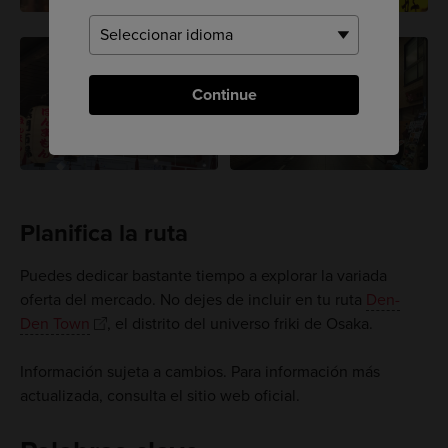
Continue
Planifica la ruta
Puedes dedicar bastante tiempo a explorar la variada
oferta del mercado. No dejes de incluir en tu ruta
Den-
Den Town
, el distrito del universo friki de Osaka.
Información sujeta a cambios. Para información más
actualizada, consulta el sitio web oficial.