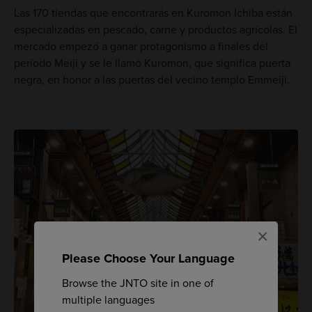
Las 170 tiendas que encontrarás en Kuromon Ichiba están
especializadas en pescado, carne y productos agrícolas. El
mercado empezó a ganar protagonismo a finales del
período Meiji y se le llamó Kuromon, que significa puerta
negra, en honor a las puertas del vecino templo Emmeiji.
×
Please Choose Your Language
Browse the JNTO site in one of
multiple languages