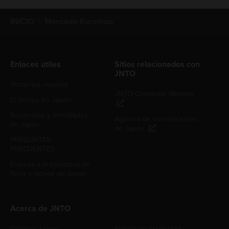
INICIO
Mercado Kuromon
Enlaces útiles
Sitios relacionados con
JNTO
Visitantes noveles
JNTO Corporate Website
El tiempo en Japón
Recorridos y actividades
Agencia de convenciones
en Japón
de Japón
PREGUNTAS
FRECUENTES
Enlaces a la biblioteca de
fotos y videos de Japón
Acerca de JNTO
Quiénes somos
Política de privacidad