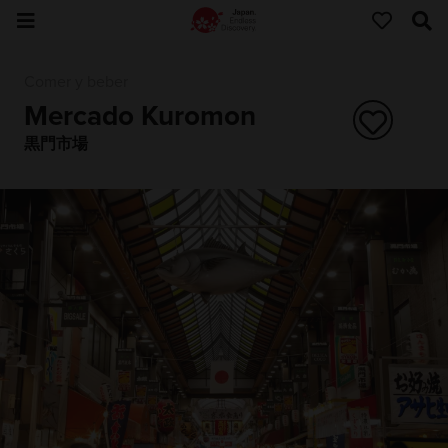
Comer y beber
Mercado Kuromon
黒門市場