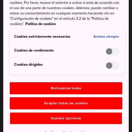
cookies. Por favor, mueva el selector a activo si está de acuerdo con
concentran en el antiguo y pequeño mercado de
el uso de una parte de nuestras cookies. Además, puede cambiar o
Kuromon Ichiba, en el distrito de Namba, en Osaka. Los
retirar su consentimiento en cualquier momento haciendo clic en
"Configuración de cookies" en el artículo 3.2 de la "Política de
visitantes eligen entre la multitud de ofertas que anuncian
cookies".
Política de cookies
los pescaderos a viva voz para promocionar su producto.
Cookies estrictamente necesarias
Activas siempre
El intenso aroma a kimchi y la colorida exposición de
pescado, carne y productos de la tierra te sumergirán en
Cookies de rendimiento
una increíble experiencia sensorial.
Cookies dirigidas
Cómo llegar
Se accede al mercado en tren y, luego, un corto paseo a
pie.
Rechazarlas todas
Kuromon Ichiba está a cinco minutos andando al suroeste
Aceptar todas las cookies
de la estación de Nippombashi; y a diez minutos a pie al
este de la estación de Namba. Cuando hayas cruzado la
Guardar opciones
calle Sakai-suji, busca una gran señal multicolor que pone
«mercado Kuromon».