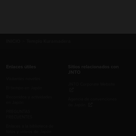
INICIO
Templo Kuramadera
Enlaces útiles
Sitios relacionados con
JNTO
Visitantes noveles
JNTO Corporate Website
El tiempo en Japón
Recorridos y actividades
Agencia de convenciones
en Japón
de Japón
PREGUNTAS
FRECUENTES
Enlaces a la biblioteca de
fotos y videos de Japón