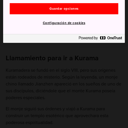
Guardar opciones
Configuración de cookies
Llamamiento para ir a Kurama
Kuramadera se fundó en el siglo VIII, pero sus orígenes
están rodeados de misterio. Según la leyenda, un monje
chino llamado Jianzhen apareció en los sueños de uno de
sus discípulos, diciéndole que el monte Kurama poseía
poderes especiales.
El monje siguió sus órdenes y viajó a Kurama para
construir un templo esotérico que aprovechara esta
poderosa espiritualidad.