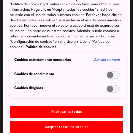
extiende por la ladera del monte Kurama, con vistas al
"Política de cookies" y "Configuración de cookies" para obtener más
información. Haga clic en "Aceptar todas las cookies" si está de
pintoresco pueblo de Kurama, al norte de Kioto.
acuerdo con el uso de todas nuestras cookies. Por favor, haga clic en
"Rechazar todas las cookies" para rechazar el uso de todas nuestras
Cómo llegar
cookies. Por favor, mueva el selector a activo si está de acuerdo con
el uso de una parte de nuestras cookies. Además, puede cambiar o
retirar su consentimiento en cualquier momento haciendo clic en
Se puede llegar a Kuramadera en tren.
"Configuración de cookies" en el artículo 3.2 de la "Política de
cookies".
Política de cookies
Toma la línea Keihan hasta la estación de Demachiyanagi.
Haz transbordo a la línea Eizan Dentetsu y bájate en la
Cookies estrictamente necesarias
Activas siempre
estación de Kurama. Kuramadera está a 10 minutos a pie
subiendo la colina.
Cookies de rendimiento
Cookies dirigidas
Rechazarlas todas
Aceptar todas las cookies