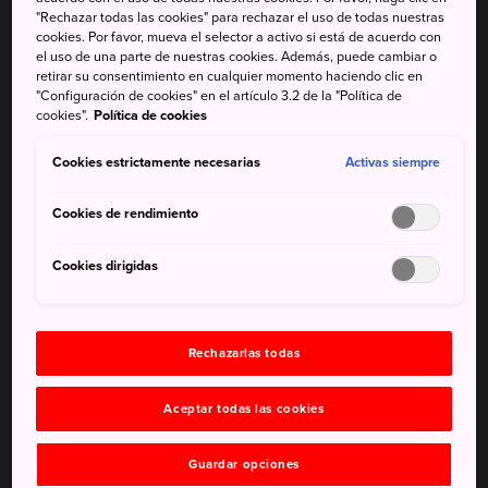
social y espiritual
"Rechazar todas las cookies" para rechazar el uso de todas nuestras
cookies. Por favor, mueva el selector a activo si está de acuerdo con
el uso de una parte de nuestras cookies. Además, puede cambiar o
Situado a unos tres kilómetros y medio del vecino
retirar su consentimiento en cualquier momento haciendo clic en
santuario Shimogamo-jinja
se encuentra el santuario
"Configuración de cookies" en el artículo 3.2 de la "Política de
Kamigamo-jinja y sus amplios terrenos adyacentes, junto a
cookies".
Política de cookies
una tranquila localidad a la espera de ser descubierta.
Cookies estrictamente necesarias
Activas siempre
Datos breves
Cookies de rendimiento
Los terrenos del santuario acogen un mercado y feria
Cookies dirigidas
artesanal el cuarto domingo de cada mes
El festival Kamo, también conocido como el Aoi Matsuri,
es uno de los festivales más grandes de Kioto y se celebra
Rechazarlas todas
en los dos santuarios Kamo
Aceptar todas las cookies
Cómo llegar
Guardar opciones