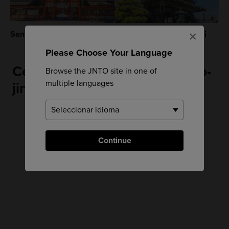
×
Santuario Shimogamo-jinja
Templo Higashi Honganji
Please Choose Your Language
Cerca de Santuario Kamigamo-
Browse the JNTO site in one of
multiple languages
jinja
Continue