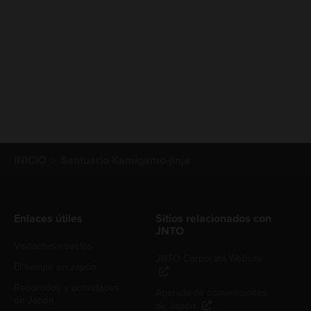
INICIO
Santuario Kamigamo-jinja
Enlaces útiles
Sitios relacionados con
JNTO
Visitantes noveles
JNTO Corporate Website
El tiempo en Japón
Recorridos y actividades
Agencia de convenciones
en Japón
de Japón