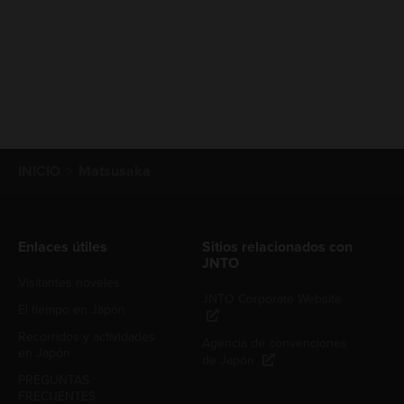
INICIO
Matsusaka
Enlaces útiles
Sitios relacionados con
JNTO
Visitantes noveles
JNTO Corporate Website
El tiempo en Japón
Recorridos y actividades
Agencia de convenciones
en Japón
de Japón
PREGUNTAS
FRECUENTES