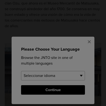
clan Ozu, que ahora es el Museo Mercantil de Matsusaka,
se construyó alrededor del año 1700. Se conserva en muy
buen estado y ofrece una visión de cómo era la vida de
los comerciantes más exitosos de Matsusaka hace cientos
de años.
×
Please Choose Your Language
Browse the JNTO site in one of
multiple languages
Continue