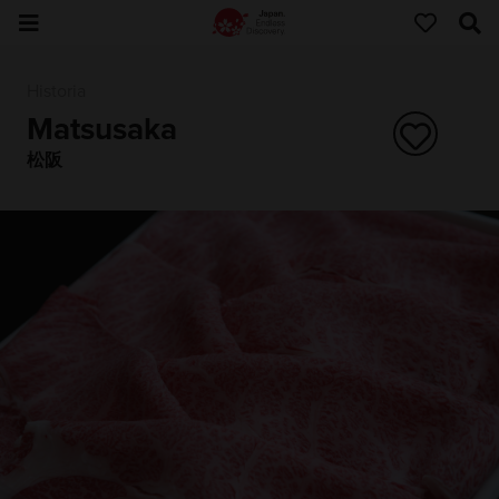
Historia
Matsusaka
松阪