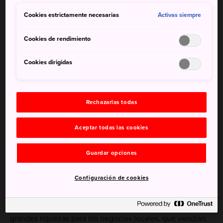
Cookies estrictamente necesarias
Activas siempre
Matsusaka está bien comunicada a través de las líneas JR
y Kintetsu.
Cookies de rendimiento
Desde Nagoya llegarás en poco más de 1 hora. La estación
Cookies dirigidas
de Namba, en Osaka, está a 1 hora y media y la de Kioto
roza las 2 horas.
Rechazarlas todas
Una ciudad con una respetable
historia mercantil
Aceptar todas las cookies
Durante la época medieval en la que los shogun
Guardar opciones
gobernaban el territorio, Matsusaka fue una ciudad
fortificada en la época feudal, cuando los shogun
Configuración de cookies
gobernaban Japón. En esa misma época, la producción de
la tela de algodón utilizada en los kimonos, llamada
«Matsusaka Momen» prosperó en la ciudad, lo que supuso
grandes riquezas para los negocios locales, que vendían