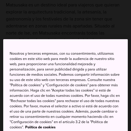
Matsusaka es un destino ideal para viajeros que quieran
explorar la arquitectura tradicional, la artesanía, la
gastronomía y los festivales de la zona sin tener que
adentrarse en zonas rurales más apartadas. Situado al
norte de Ise, en Matsusaka encontrarás todas las
comodidades de cualquier otra ciudad de Japón.
Nosotros y terceras empresas, con su consentimiento, utilizamos
cookies en este sitio web para medir la audiencia de nuestro sitio
web, para proporcionar una funcionalidad mejorada y
No te pierdas
personalización, para servir publicidad dirigida y para utilizar
funciones de medios sociales. Podemos compartir información sobre
su uso de este sitio web con terceras empresas. Consulte nuestra
Festivales de la zona muy animados
"Política de cookies" y "Configuración de cookies" para obtener más
información. Haga clic en "Aceptar todas las cookies" si está de
Descubrir la historia de la época de los shogun
acuerdo con el uso de todas nuestras cookies. Por favor, haga clic en
La afamada carne de ternera de Matsusaka
"Rechazar todas las cookies" para rechazar el uso de todas nuestras
cookies. Por favor, mueva el selector a activo si está de acuerdo con
el uso de una parte de nuestras cookies. Además, puede cambiar o
retirar su consentimiento en cualquier momento haciendo clic en
"Configuración de cookies" en el artículo 3.2 de la "Política de
Cómo llegar
cookies".
Política de cookies