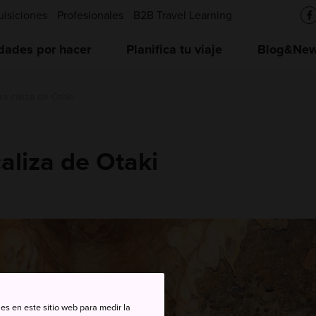
uisiciones
Profesionales
B2B Travel Learning
idades por hacer
Planifica tu viaje
Blog&News
a caliza de Otaki
aliza de Otaki
es en este sitio web para medir la