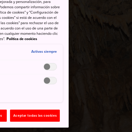
ejorada y personalización, para
s. Podemos compartir información sobre
tica de cookies" y "Configuración de
 cookies" si está de acuerdo con el
 las cookies" para rechazar el uso de
de acuerdo con el uso de una parte de
 en cualquier momento haciendo clic
es".
Política de cookies
Activas siempre
as
Aceptar todas las cookies