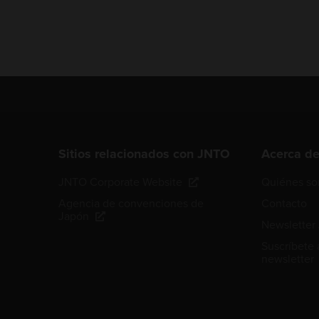
Sitios relacionados con JNTO
Acerca d
JNTO Corporate Website
Quiénes s
Agencia de convenciones de
Contacto
Japón
Newsletter
Suscríbete 
newsletter