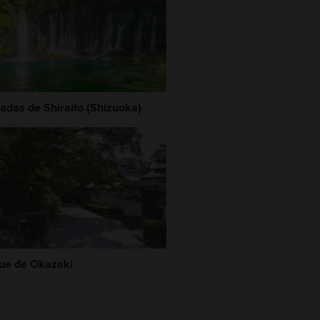
adas de Shiraito (Shizuoka)
ue de Okazaki