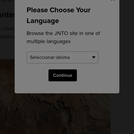
Please Choose Your
antes
Language
n creado formas reconocibles, recibiendo
Browse the JNTO site in one of
rado» o la «Torre de Pisa».
multiple languages
Continue