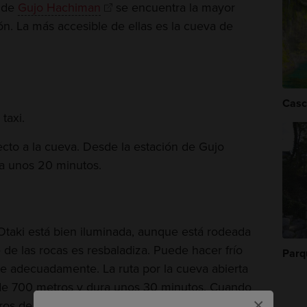
d de
Gujo Hachiman
se encuentra la mayor
ón. La más accesible de ellas es la cueva de
Casc
taxi.
ecto a la cueva. Desde la estación de Gujo
ra unos 20 minutos.
Otaki está bien iluminada, aunque está rodeada
 de las rocas es resbaladiza. Puede hacer frío
Parq
tete adecuadamente. La ruta por la cueva abierta
o de 700 metros y dura unos 30 minutos. Cuando
×
s de alto, estás ya casi al final.