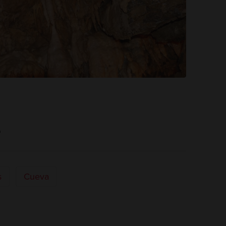
e
s
Cueva