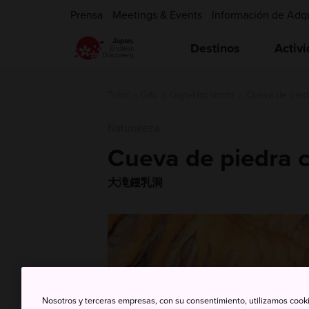
Prensa
Meetings & Events
Información de Adq
Destinos
Activ
Tokai
Gifu
Gujo-Hachiman
Cueva de piedr
Naturaleza
Cueva de piedra c
大滝鍾乳洞
Nosotros y terceras empresas, con su consentimiento, utilizamos cooki