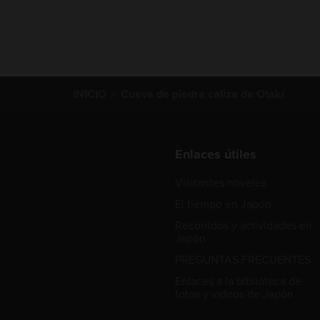
INICIO
Cueva de piedra caliza de Otaki
Enlaces útiles
Visitantes noveles
El tiempo en Japón
Recorridos y actividades en
Japón
PREGUNTAS FRECUENTES
Enlaces a la biblioteca de
fotos y videos de Japón