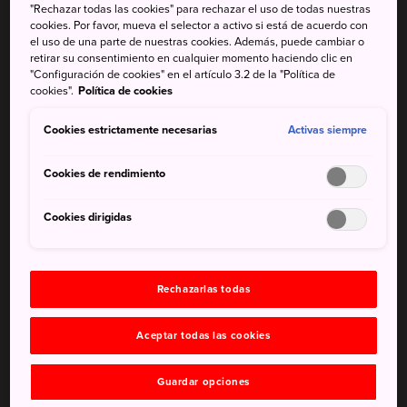
"Rechazar todas las cookies" para rechazar el uso de todas nuestras
en el corazón de
Shimoda
. Visita el lugar en el que se
cookies. Por favor, mueva el selector a activo si está de acuerdo con
celebraron estas negociaciones históricas.
el uso de una parte de nuestras cookies. Además, puede cambiar o
retirar su consentimiento en cualquier momento haciendo clic en
"Configuración de cookies" en el artículo 3.2 de la "Política de
Cómo llegar
cookies".
Política de cookies
El templo Ryosenji está a 10 minutos a pie de la estación
Cookies estrictamente necesarias
Activas siempre
de Shimoda.
Cookies de rendimiento
Si vienes desde Tokio, toma el tren bala Tokaido hasta la
estación de JR Atami, a unos 50 minutos. Desde Atami,
Cookies dirigidas
toma la línea JR Ito hasta la estación de Ito, otros 25
minutos. Desde ahí, hay 1 hora en la línea Izu Kyuko hasta
la estación de Shimoda.
Rechazarlas todas
Datos breves
Aceptar todas las cookies
En el templo Ryosenji, el gobierno de Estados Unidos y
el shogunato japonés Tokugawa firmaron el Tratado de
Guardar opciones
Amistad y Comercio en 1858