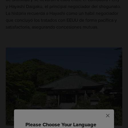
y Hayashi Daigaku, el principal negociador del shogunato.
La historia recuerda a Hayashi como un hábil negociador
que concluyó los tratados con EEUU de forma pacífica y
satisfactoria, asegurando concesiones mutuas.
×
Please Choose Your Language