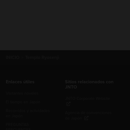
INICIO
Templo Ryosenji
Enlaces útiles
Sitios relacionados con
JNTO
Visitantes noveles
JNTO Corporate Website
El tiempo en Japón
Recorridos y actividades
Agencia de convenciones
en Japón
de Japón
PREGUNTAS
FRECUENTES