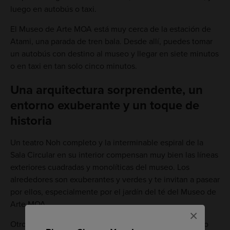
luego en autobús o taxi.
El Museo de Arte MOA está muy cerca de la estación de
Atami, una parada de tren bala. Desde allí, puedes tomar
un autobús con destino al museo y llegar en siete minutos
o en taxi en tan solo cinco minutos.
Una arquitectura sorprendente, un
entorno exuberante y un toque de
historia
Un teatro Noh completo y la interminable espiral de la
Sala Circular en su interior compensan muy bien las líneas
exteriores cuadradas y monolíticas del museo. Los
alrededores son exuberantes y verdes y te invitan a pasear
por ellos, especialmente por el jardín del té del Museo de
Arte MOA.
×
Otro punto destacado es la residencia Korin, un edificio