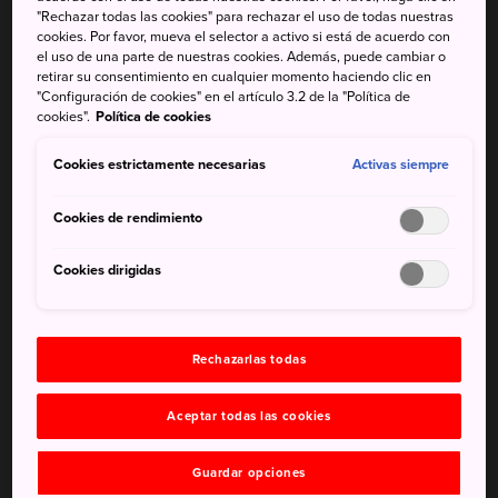
"Rechazar todas las cookies" para rechazar el uso de todas nuestras
Situado en la cima de una colina y al norte de Atami se
cookies. Por favor, mueva el selector a activo si está de acuerdo con
el uso de una parte de nuestras cookies. Además, puede cambiar o
encuentra el Museo de Arte MOA, especializado en Asia
retirar su consentimiento en cualquier momento haciendo clic en
oriental, principalmente cerámica, escultura, metalistería,
"Configuración de cookies" en el artículo 3.2 de la "Política de
caligrafía, pinturas y mucho más procedente de Japón y
cookies".
Política de cookies
China. Algunas de las piezas tienen más de mil años, y
Cookies estrictamente necesarias
Activas siempre
hay tesoros nacionales en la colección. Uno de ellos es la
obra maestra de Ogata Korin: «Flores de ciruelo rojas y
Cookies de rendimiento
blancas», pintada en un par de pantallas plegables de dos
paneles.
Cookies dirigidas
No te pierdas
Rechazarlas todas
Los tesoros nacionales en exposición
Aceptar todas las cookies
El jardín del té y la residencia de Korin
Guardar opciones
Las vistas del Pacífico desde Moore Square