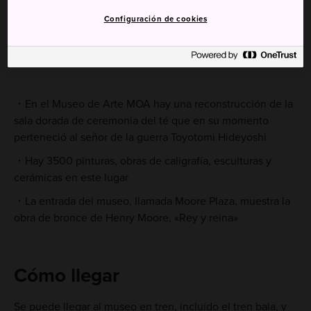
Configuración de cookies
Datos breves
En el Museo de Arte MOA hay una reconstrucción de la
sala dorada de ceremonia del té que en su momento
perteneció al señor de la guerra Toyotomi Hideyoshi
Hay 3500 pinturas, obras de caligrafía, esculturas y
cerámicas en este lugar
La entrada del museo, llamada Moore Plaza, muestra la
obra de bronce de Henry Moore, «Rey y reina»
Cómo llegar
Se puede llegar al museo en tren, incluido el tren bala, y