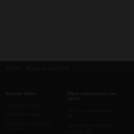
INICIO
Museo de Arte MOA
Enlaces útiles
Sitios relacionados con
JNTO
Visitantes noveles
JNTO Corporate Website
El tiempo en Japón
Recorridos y actividades
Agencia de convenciones
en Japón
de Japón