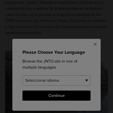
parque del Castillo Takaoka el maravilloso festival de los
cerezos en flor, o sakura. Si te encuentras en la zona en
estas fechas, no te pierdas la magnífica estampa de los
2700 cerezos y sus hermosas flores. El acceso es gratuito
y hay una zona con puestos de comida donde encontrarás
aperitivos exquisitos.
×
Please Choose Your Language
Browse the JNTO site in one of
multiple languages
Continue