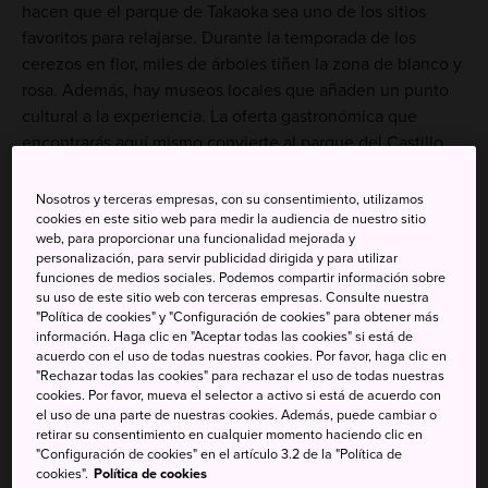
hacen que el parque de Takaoka sea uno de los sitios
favoritos para relajarse. Durante la temporada de los
cerezos en flor, miles de árboles tiñen la zona de blanco y
rosa. Además, hay museos locales que añaden un punto
cultural a la experiencia. La oferta gastronómica que
encontrarás aquí mismo convierte al parque del Castillo
Takaoka en el lugar ideal para disfrutar tranquilamente.
Nosotros y terceras empresas, con su consentimiento, utilizamos
cookies en este sitio web para medir la audiencia de nuestro sitio
web, para proporcionar una funcionalidad mejorada y
personalización, para servir publicidad dirigida y para utilizar
funciones de medios sociales. Podemos compartir información sobre
su uso de este sitio web con terceras empresas. Consulte nuestra
"Política de cookies" y "Configuración de cookies" para obtener más
información. Haga clic en "Aceptar todas las cookies" si está de
acuerdo con el uso de todas nuestras cookies. Por favor, haga clic en
"Rechazar todas las cookies" para rechazar el uso de todas nuestras
cookies. Por favor, mueva el selector a activo si está de acuerdo con
el uso de una parte de nuestras cookies. Además, puede cambiar o
retirar su consentimiento en cualquier momento haciendo clic en
"Configuración de cookies" en el artículo 3.2 de la "Política de
cookies".
Política de cookies