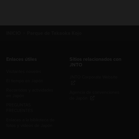
INICIO
Parque de Takaoka Kojo
Enlaces útiles
Sitios relacionados con
JNTO
Visitantes noveles
JNTO Corporate Website
El tiempo en Japón
Recorridos y actividades
Agencia de convenciones
en Japón
de Japón
PREGUNTAS
FRECUENTES
Enlaces a la biblioteca de
fotos y videos de Japón