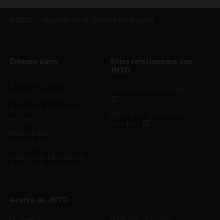
INICIO
Acuario de la Ciudad de Niigata
Enlaces útiles
Sitios relacionados con
JNTO
Visitantes noveles
JNTO Corporate Website
El tiempo en Japón
Recorridos y actividades
Agencia de convenciones
en Japón
de Japón
PREGUNTAS
FRECUENTES
Enlaces a la biblioteca de
fotos y videos de Japón
Acerca de JNTO
Quiénes somos
Política de privacidad