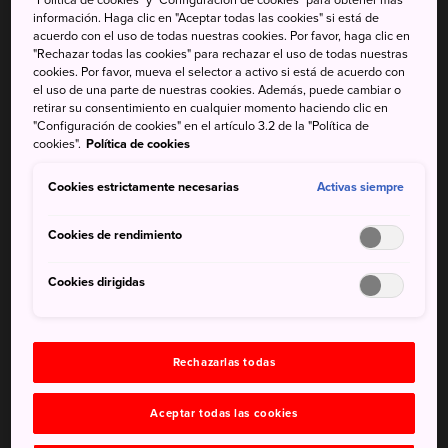
información. Haga clic en "Aceptar todas las cookies" si está de
Disfruta de los espectáculos
acuerdo con el uso de todas nuestras cookies. Por favor, haga clic en
"Rechazar todas las cookies" para rechazar el uso de todas nuestras
diarios de delfines, y escucha los
cookies. Por favor, mueva el selector a activo si está de acuerdo con
el uso de una parte de nuestras cookies. Además, puede cambiar o
comentarios durante la
retirar su consentimiento en cualquier momento haciendo clic en
"Configuración de cookies" en el artículo 3.2 de la "Política de
alimentación de los leones
cookies".
Política de cookies
marinos de Steller y los
Cookies estrictamente necesarias
Activas siempre
pingüinos
Cookies de rendimiento
El Acuario de la Ciudad de Niigata se centra en exhibir la
vida marina del Mar de Japón, y alberga una colección de
Cookies dirigidas
30 000 organismos de 600 especies. Además de los
populares peces, también se exhiben especies en peligro
de extinción como el pingüino de Humboldt y el león
Rechazarlas todas
marino de Steller.
Cómo llegar
Aceptar todas las cookies