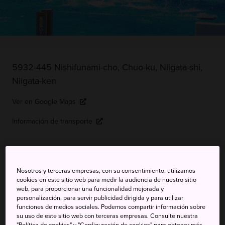
5932-445 Nishifunami-cho, Chuo-ku, Niigata-shi,
Niigata-ken
Ver en Google Maps
Información de transporte
PALABRAS CLAVE
MAPA
Nosotros y terceras empresas, con su consentimiento, utilizamos
cookies en este sitio web para medir la audiencia de nuestro sitio
web, para proporcionar una funcionalidad mejorada y
©Niigata City Aquarium
personalización, para servir publicidad dirigida y para utilizar
funciones de medios sociales. Podemos compartir información sobre
su uso de este sitio web con terceras empresas. Consulte nuestra
"Política de cookies" y "Configuración de cookies" para obtener más