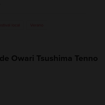
e
stival local
Verano
l de Owari Tsushima Tenno