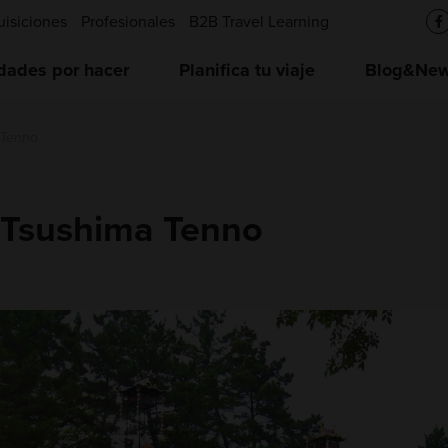
uisiciones
Profesionales
B2B Travel Learning
idades por hacer
Planifica tu viaje
Blog&News
 Tenno
i Tsushima Tenno