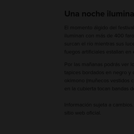
Una noche ilumin
El momento álgido del festiva
iluminan con más de 400 farol
surcan el río mientras sus luc
fuegos artificiales estallan en e
Por las mañanas podrás ver l
tapices bordados en negro y d
okimono (muñecos vestidos con
en la cubierta tocan bandas d
Información sujeta a cambios.
sitio web oficial.