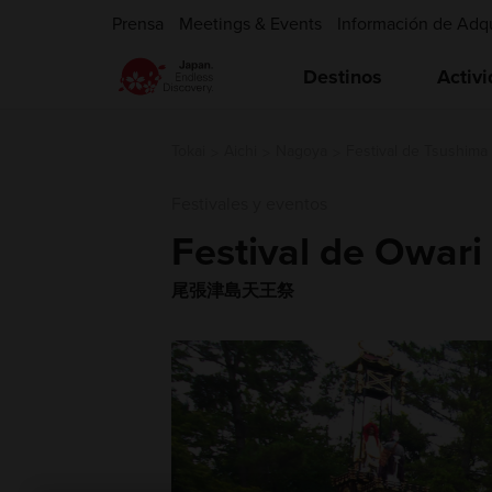
Prensa
Meetings & Events
Información de Adq
Destinos
Activ
Tokai
Aichi
Nagoya
Festival de Tsushima
Festivales y eventos
Festival de Owar
尾張津島天王祭