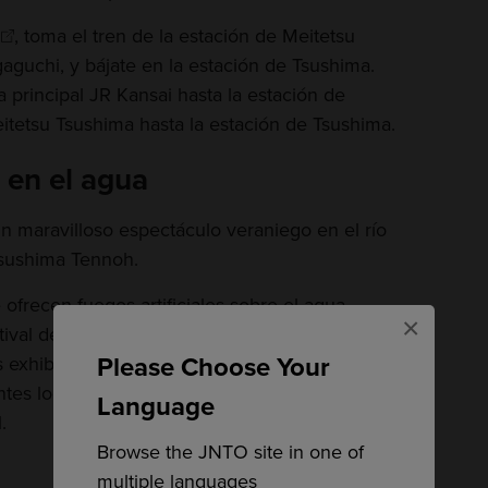
, toma el tren de la estación de Meitetsu
aguchi, y bájate en la estación de Tsushima.
 principal JR Kansai hasta la estación de
eitetsu Tsushima hasta la estación de Tsushima.
s en el agua
 un maravilloso espectáculo veraniego en el río
Tsushima Tennoh.
 ofrecen fuegos artificiales sobre el agua,
×
ival de otoño y otras artes tradicionales
Please Choose Your
 exhibiciones con un paseo por la orilla del río
tes locales, vestidos con yukata, y disfrutar de
Language
.
Browse the JNTO site in one of
multiple languages