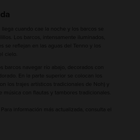
ada
l llega cuando cae la noche y los barcos se
illos. Los barcos, intensamente iluminados,
es se reflejan en las aguas del Tenno y los
l cielo.
os barcos navegar río abajo, decorados con
orado. En la parte superior se colocan los
 los trajes artísticos tradicionales de Noh) y
e música con flautas y tambores tradicionales.
 Para información más actualizada, consulta el