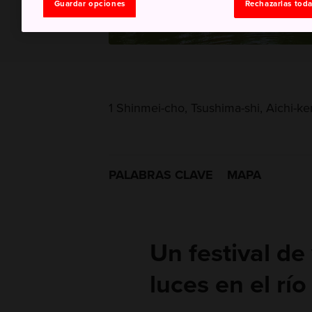
Guardar opciones
Rechazarlas tod
1 Shinmei-cho, Tsushima-shi, Aichi-ke
PALABRAS CLAVE
MAPA
Un festival de
luces en el rí