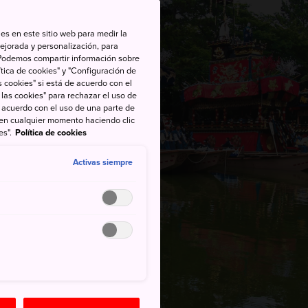
es en este sitio web para medir la
ejorada y personalización, para
s. Podemos compartir información sobre
tica de cookies" y "Configuración de
 cookies" si está de acuerdo con el
 las cookies" para rechazar el uso de
de acuerdo con el uso de una parte de
 en cualquier momento haciendo clic
es".
Política de cookies
Activas siempre