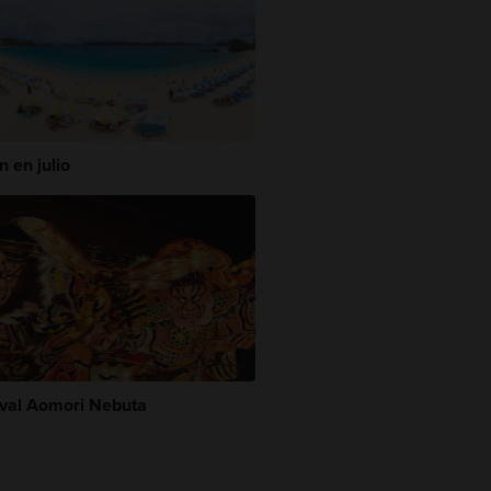
 en julio
ival Aomori Nebuta