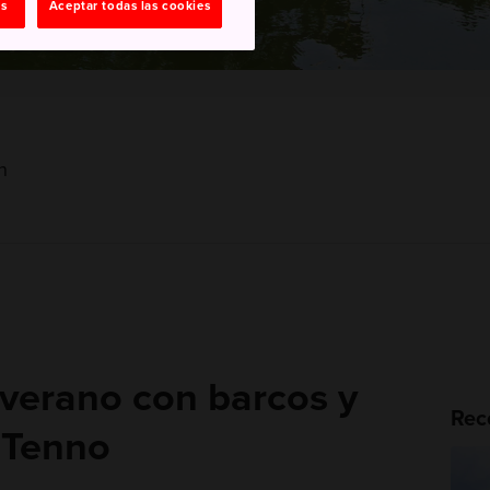
as
Aceptar todas las cookies
n
 verano con barcos y
Rec
o Tenno