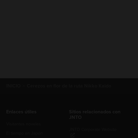
INICIO
Cerezos en flor de la ruta Nikko Kaido
Enlaces útiles
Sitios relacionados con
JNTO
Visitantes noveles
JNTO Corporate Website
El tiempo en Japón