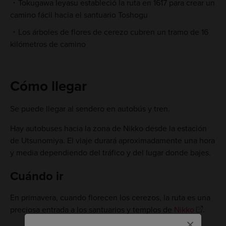
Tokugawa Ieyasu estableció la ruta en 1617 para crear un
camino fácil hacia el santuario Toshogu
Los árboles de flores de cerezo cubren un tramo de 16
kilómetros de camino
Cómo llegar
Se puede llegar al sendero en autobús y tren.
Hay autobuses hacia la zona de Nikko desde la estación
de Utsunomiya. El viaje durará aproximadamente una hora
y media dependiendo del tráfico y del lugar donde bajes.
Cuándo ir
En primavera, cuando florecen los cerezos, la ruta es una
preciosa entrada a los santuarios y templos de
Nikko
.
×