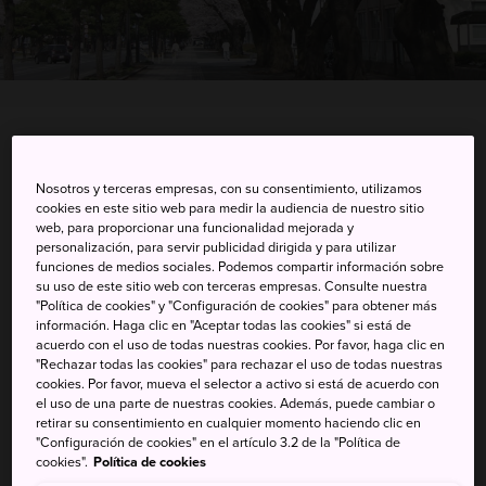
Tochigi-ken
Nosotros y terceras empresas, con su consentimiento, utilizamos
Ver en Google Maps
cookies en este sitio web para medir la audiencia de nuestro sitio
web, para proporcionar una funcionalidad mejorada y
Información de transporte
personalización, para servir publicidad dirigida y para utilizar
funciones de medios sociales. Podemos compartir información sobre
su uso de este sitio web con terceras empresas. Consulte nuestra
"Política de cookies" y "Configuración de cookies" para obtener más
PALABRAS CLAVE
MAPA
información. Haga clic en "Aceptar todas las cookies" si está de
acuerdo con el uso de todas nuestras cookies. Por favor, haga clic en
"Rechazar todas las cookies" para rechazar el uso de todas nuestras
cookies. Por favor, mueva el selector a activo si está de acuerdo con
La ruta más bonita a Nikko
el uso de una parte de nuestras cookies. Además, puede cambiar o
retirar su consentimiento en cualquier momento haciendo clic en
Construida originalmente para los nobles del clan
"Configuración de cookies" en el artículo 3.2 de la "Política de
cookies".
Política de cookies
Tokugawa que viajaban de
Tokio
a
Nikko
, la ruta