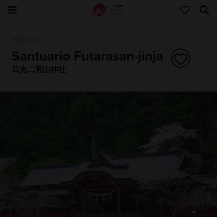
Historia
Santuario Futarasan-jinja
日光二荒山神社