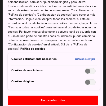
personalización, para servir publicidad dirigida y para utilizar
Futarasan-jinja representa el corazón espiritual de la zona.
funciones de medios sociales. Podemos compartir información sobre
Aunque no es tan grande y ni está tan ornamentado como
su uso de este sitio web con terceras empresas. Consulte nuestra
sus vecinos, el
santuario Toshogu
y el
templo Rinnoji
,
"Política de cookies" y "Configuración de cookies" para obtener más
información. Haga clic en "Aceptar todas las cookies" si está de
el santuario Futarasan-jinja cuenta con la montaña detrás
acuerdo con el uso de todas nuestras cookies. Por favor, haga clic en
de él como lugar de culto principal.
"Rechazar todas las cookies" para rechazar el uso de todas nuestras
cookies. Por favor, mueva el selector a activo si está de acuerdo con
el uso de una parte de nuestras cookies. Además, puede cambiar o
retirar su consentimiento en cualquier momento haciendo clic en
"Configuración de cookies" en el artículo 3.2 de la "Política de
No te pierdas:
cookies".
Política de cookies
Cookies estrictamente necesarias
Activas siempre
El espectacular mausoleo del santuario Toshogu
que está al lado
Cookies de rendimiento
El cercano templo Rinnoji
Los imponentes cedros que conducen al
Cookies dirigidas
complejo del santuario
Rechazarlas todas