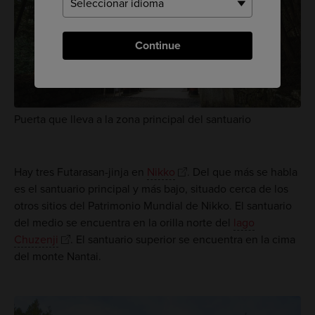
Continue
Puerta que lleva a la zona principal del santuario
Hay tres Futarasan-jinja en
Nikko
. Del que más se habla
es el santuario principal y más bajo, situado cerca de los
otros sitios del Patrimonio Mundial de Nikko. El santuario
del medio se encuentra en la orilla norte del
lago
Chuzenji
. El santuario superior se encuentra en la cima
del monte Nantai.