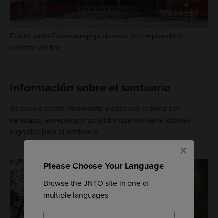
El santuario Futarasan-jinja durante la temporada de
cerezos en flor
Información sobre el santuario
Se puede entrar libremente y observar la zona del
santuario, excepto por un jardín que contiene árboles
sagrados para el santuario.
×
Please Choose Your Language
Browse the JNTO site in one of
multiple languages