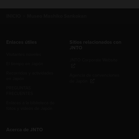
INICIO
Museo Mashiko Sankokan
Enlaces útiles
Sitios relacionados con
JNTO
Visitantes noveles
JNTO Corporate Website
El tiempo en Japón
Recorridos y actividades
Agencia de convenciones
en Japón
de Japón
PREGUNTAS
FRECUENTES
Enlaces a la biblioteca de
fotos y videos de Japón
Acerca de JNTO