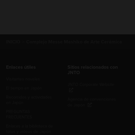
INICIO
Complejo Messe Mashiko de Arte Cerámica
Enlaces útiles
Sitios relacionados con
JNTO
Visitantes noveles
JNTO Corporate Website
El tiempo en Japón
Recorridos y actividades
Agencia de convenciones
en Japón
de Japón
PREGUNTAS
FRECUENTES
Enlaces a la biblioteca de
fotos y videos de Japón