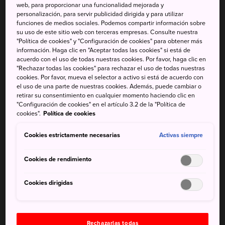
cerámica
web, para proporcionar una funcionalidad mejorada y
personalización, para servir publicidad dirigida y para utilizar
funciones de medios sociales. Podemos compartir información sobre
La cerámica ha tenido un papel importante en la historia y
su uso de este sitio web con terceras empresas. Consulte nuestra
la cultura de Mashiko. En el Museo de Arte de la Cerámica
"Política de cookies" y "Configuración de cookies" para obtener más
información. Haga clic en "Aceptar todas las cookies" si está de
Mashiko descubrirás piezas originales de cerámica
acuerdo con el uso de todas nuestras cookies. Por favor, haga clic en
Mashiko que incentivaron una explosión de creatividad en
"Rechazar todas las cookies" para rechazar el uso de todas nuestras
esta pequeña localidad.
cookies. Por favor, mueva el selector a activo si está de acuerdo con
el uso de una parte de nuestras cookies. Además, puede cambiar o
retirar su consentimiento en cualquier momento haciendo clic en
"Configuración de cookies" en el artículo 3.2 de la "Política de
cookies".
Política de cookies
No te pierdas
Cookies estrictamente necesarias
Activas siempre
Explorar el mundo de la alfarería en Mashiko
Cookies de rendimiento
Participar en una ceremonia del té en la casa de
un conocido artesano
Cookies dirigidas
Rechazarlas todas