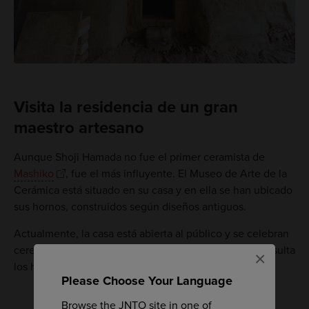
Visita la residencia de un gran
maestro artesano
Aunque Shoji Hamada no fue el primer ceramista de
Mashiko
, fue el más influyente. El Museo de Arte de la
Cerámica está situado en su casa y en ella se han ubicado
sus hornos, construidos según diseños antiguos.
Actualmente, la casa está abierta al público y se celebran
ceremonias del té varias veces a lo largo del año. Consulta
×
los horarios en el museo.
Please Choose Your Language
Browse the JNTO site in one of