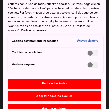
acuerdo con el uso de todas nuestras cookies. Por favor, haga clic en
La cuenta atrás para finalizar el año empieza con uno de
"Rechazar todas las cookies" para rechazar el uso de todas nuestras
los festivales más ornamentados de la región de Tokai. El
cookies. Por favor, mueva el selector a activo si está de acuerdo con
el uso de una parte de nuestras cookies. Además, puede cambiar o
sofisticado Festival de Otoño de Takayama, el cual se
retirar su consentimiento en cualquier momento haciendo clic en
celebra durante los días 9 y 10 de octubre, atrae a miles de
"Configuración de cookies" en el artículo 3.2 de la "Política de
visitantes.
cookies".
Política de cookies
Cómo llegar
Cookies estrictamente necesarias
Activas siempre
Cookies de rendimiento
Desde Nagoya se puede tomar uno de los trenes limitados
Cookies dirigidas
de alta velocidad de la línea Hida, con salidas todas las
horas y tardan unas dos horas y 20 minutos. A Takayama
también se puede llegar en líneas de trenes regulares o
autobuses de media y larga distancia por autopista desde
Rechazarlas todas
Toyama y desde Matsumoto puedes tomar el autobús de
media y larga distancia por autopista.
Aceptar todas las cookies
Datos breves
Guardar opciones