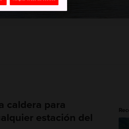
a caldera para
Rec
ualquier estación del