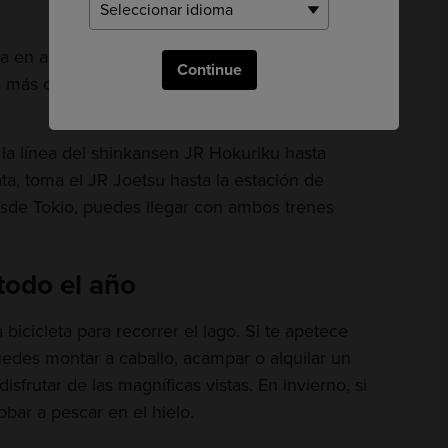
a en autobús desde la salida oeste de la
Continue
da más o menos una hora y media en autobús
la línea del shinkansen JR Hokuriku hasta
ata, toma el JR Joetsu hasta la estación de
esde Tokio, puedes llegar con ambos trenes
todo el año
 bicicleta para recorrer el lago. Si te apetece
edes montar a caballo, acampar o alquilar un
isfrutar de las magníficas vistas. En invierno, si
bar a pescar en el hielo.