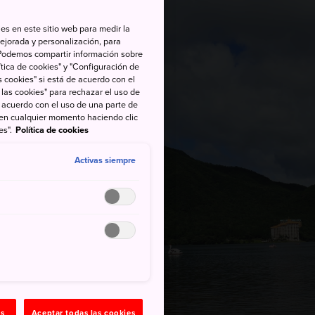
es en este sitio web para medir la
ejorada y personalización, para
s. Podemos compartir información sobre
tica de cookies" y "Configuración de
 cookies" si está de acuerdo con el
 las cookies" para rechazar el uso de
de acuerdo con el uso de una parte de
 en cualquier momento haciendo clic
es".
Política de cookies
Activas siempre
as
Aceptar todas las cookies