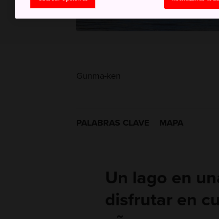
Gunma-ken
PALABRAS CLAVE
MAPA
Un lago en un
disfrutar en c