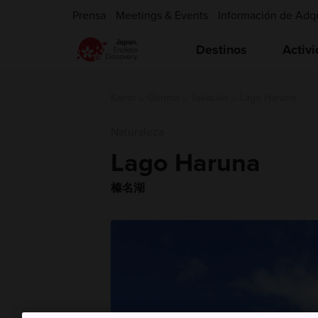
Prensa
Meetings & Events
Información de Adq
Destinos
Activ
Kanto
Gunma
Takasaki
Lago Haruna
Naturaleza
Lago Haruna
榛名湖