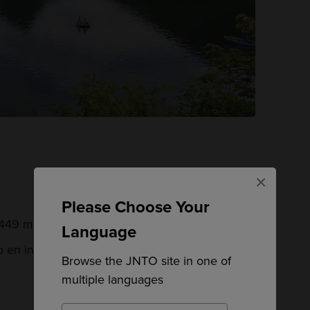
×
Please Choose Your
449 metros sobre el nivel del mar
Language
o en invierno, cuando el lago está congelado
Browse the JNTO site in one of
multiple languages