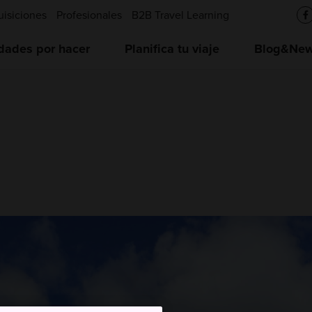
uisiciones
Profesionales
B2B Travel Learning
idades por hacer
Planifica tu viaje
Blog&News