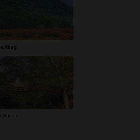
e Akagi
o Onsen