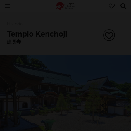
Historia
Templo Kenchoji
建長寺