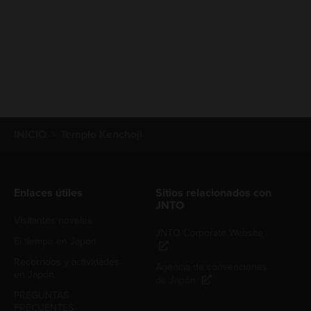
INICIO
Templo Kenchoji
Enlaces útiles
Sitios relacionados con
JNTO
Visitantes noveles
JNTO Corporate Website
El tiempo en Japón
Recorridos y actividades
Agencia de convenciones
en Japón
de Japón
PREGUNTAS
FRECUENTES