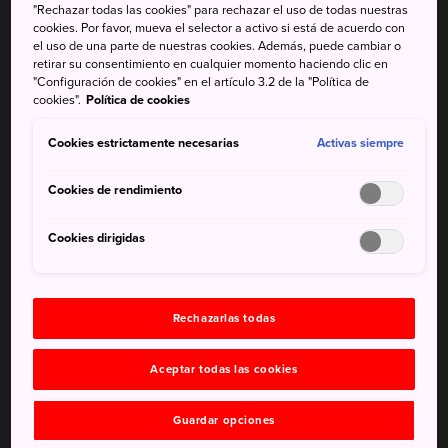
"Rechazar todas las cookies" para rechazar el uso de todas nuestras
los templos zen de
Kamakura
, y cuenta con una amplia
cookies. Por favor, mueva el selector a activo si está de acuerdo con
variedad de edificios y templos menores. Con suerte,
el uso de una parte de nuestras cookies. Además, puede cambiar o
retirar su consentimiento en cualquier momento haciendo clic en
incluso podrás ver el monte Fuji desde el santuario más
"Configuración de cookies" en el artículo 3.2 de la "Política de
alto.
cookies".
Política de cookies
Cómo llegar
Cookies estrictamente necesarias
Activas siempre
Kenchoji está a 15 minutos caminando desde la estación
Cookies de rendimiento
de Kamakura, una parada en dirección norte de la
estación JR Kamakura en la línea JR Yokosuka.
Cookies dirigidas
Rechazarlas todas
Aceptar todas las cookies
Guardar opciones