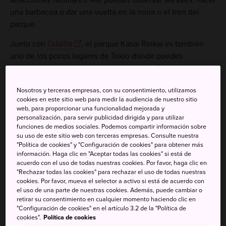
una barbacoa o dar una vuelta en la noria o el tren del
parque.
Junto con
Odaiba
, el parque Kasai Rinkai es también
uno de los pocos lugares de Tokio donde puedes
aventurarte libremente a la orilla del mar. Gracias a unas
minuciosas medidas de conservación, en la zona ha
Nosotros y terceras empresas, con su consentimiento, utilizamos
comenzado a recuperarse la vida marina.
cookies en este sitio web para medir la audiencia de nuestro sitio
web, para proporcionar una funcionalidad mejorada y
personalización, para servir publicidad dirigida y para utilizar
funciones de medios sociales. Podemos compartir información sobre
su uso de este sitio web con terceras empresas. Consulte nuestra
No te pierdas
"Política de cookies" y "Configuración de cookies" para obtener más
información. Haga clic en "Aceptar todas las cookies" si está de
acuerdo con el uso de todas nuestras cookies. Por favor, haga clic en
La impresionante pecera de atunes del acuario
"Rechazar todas las cookies" para rechazar el uso de todas nuestras
Sea Life Park
cookies. Por favor, mueva el selector a activo si está de acuerdo con
el uso de una parte de nuestras cookies. Además, puede cambiar o
El canto de los pájaros en la apartada reserva de
retirar su consentimiento en cualquier momento haciendo clic en
vida salvaje
"Configuración de cookies" en el artículo 3.2 de la "Política de
cookies".
Política de cookies
La oportunidad de ver el monte Fuji desde la