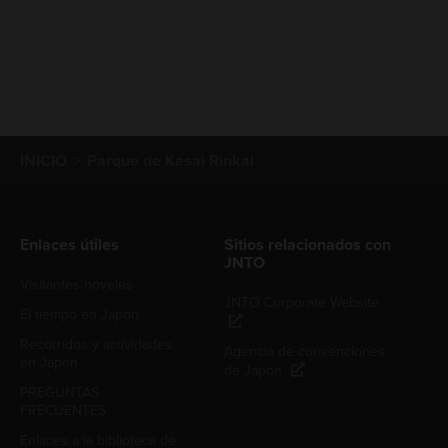
INICIO
Parque de Kasai Rinkai
Enlaces útiles
Sitios relacionados con
JNTO
Visitantes noveles
JNTO Corporate Website
El tiempo en Japón
Recorridos y actividades
Agencia de convenciones
en Japón
de Japón
PREGUNTAS
FRECUENTES
Enlaces a la biblioteca de