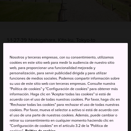
1-1-27-39 Nishigahara, Kita-ku, Tokyo-to
Ver en Google Maps
Nosotros y terceras empresas, con su consentimiento, utilizamos
cookies en este sitio web para medir la audiencia de nuestro sitio
Información de transporte
web, para proporcionar una funcionalidad mejorada y
personalización, para servir publicidad dirigida y para utilizar
funciones de medios sociales. Podemos compartir información sobre
su uso de este sitio web con terceras empresas. Consulte nuestra
PALABRAS CLAVE
MAPA
"Política de cookies" y "Configuración de cookies" para obtener más
información. Haga clic en "Aceptar todas las cookies" si está de
acuerdo con el uso de todas nuestras cookies. Por favor, haga clic en
Un jardín que combina la
"Rechazar todas las cookies" para rechazar el uso de todas nuestras
cookies. Por favor, mueva el selector a activo si está de acuerdo con
estética japonesa y la occidental
el uso de una parte de nuestras cookies. Además, puede cambiar o
retirar su consentimiento en cualquier momento haciendo clic en
"Configuración de cookies" en el artículo 3.2 de la "Política de
Los jardines de Kyu-Furukawa y su mansión de estilo
cookies".
Política de cookies