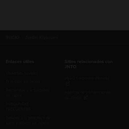
INICIO
Jardín Kiyosumi
Enlaces útiles
Sitios relacionados con
JNTO
Visitantes noveles
JNTO Corporate Website
El tiempo en Japón
Recorridos y actividades
Agencia de convenciones
en Japón
de Japón
PREGUNTAS
FRECUENTES
Enlaces a la biblioteca de
fotos y videos de Japón