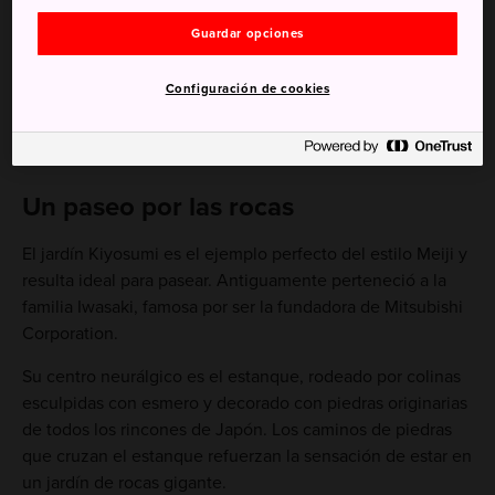
Guardar opciones
Configuración de cookies
Un paseo por las rocas
El jardín Kiyosumi es el ejemplo perfecto del estilo Meiji y
resulta ideal para pasear. Antiguamente perteneció a la
familia Iwasaki, famosa por ser la fundadora de Mitsubishi
Corporation.
Su centro neurálgico es el estanque, rodeado por colinas
esculpidas con esmero y decorado con piedras originarias
de todos los rincones de Japón. Los caminos de piedras
que cruzan el estanque refuerzan la sensación de estar en
un jardín de rocas gigante.