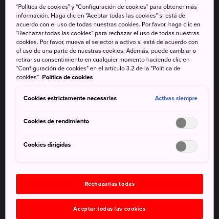
"Política de cookies" y "Configuración de cookies" para obtener más
repleto de peces y tortugas, aporta un nuevo significado
información. Haga clic en "Aceptar todas las cookies" si está de
al concepto de jardín de rocas.
acuerdo con el uso de todas nuestras cookies. Por favor, haga clic en
"Rechazar todas las cookies" para rechazar el uso de todas nuestras
cookies. Por favor, mueva el selector a activo si está de acuerdo con
Cómo llegar
el uso de una parte de nuestras cookies. Además, puede cambiar o
retirar su consentimiento en cualquier momento haciendo clic en
Se puede llegar al jardín Kiyosumi tanto en tren como en
"Configuración de cookies" en el artículo 3.2 de la "Política de
cookies".
Política de cookies
taxi
Cookies estrictamente necesarias
y está a 5 minutos a pie de la estación de Kiyosumi-
Activas siempre
Shirakawa, en las líneas Hanzomon y Oedo.
Cookies de rendimiento
Cookies dirigidas
Rechazarlas todas
Aceptar todas las cookies