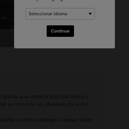
Continue
 gracias a su entrada principal cónica y
stal en forma de ola, diseñada por Kisho
diseñar el edificio Nakagin Capsule Tower,