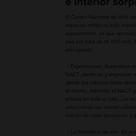
e interior sor
El Centro Nacional de Arte de
espacios artísticos más import
exposiciones, ya que aprovec
país (un total de 14 000 m2). E
principales:
・Exposiciones: Basándose en 
NACT planifican y organizan 
desde los clásicos hasta obr
el diseño. Además, el NACT pr
activas en todo el país. Las e
seleccionan los conservadore
interés de cada asociación y s
・La biblioteca de arte: Es grat