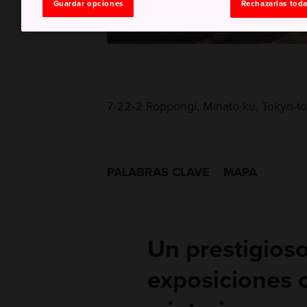
Guardar opciones
Rechazarlas tod
7-22-2 Roppongi, Minato-ku, Tokyo-to
PALABRAS CLAVE
MAPA
Un prestigios
exposiciones c