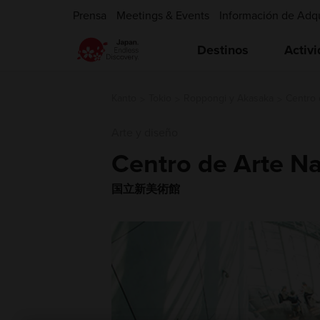
Prensa
Meetings & Events
Información de Adq
Destinos
Activ
Kanto
Tokio
Roppongi y Akasaka
Centro 
Arte y diseño
Centro de Arte Na
国立新美術館