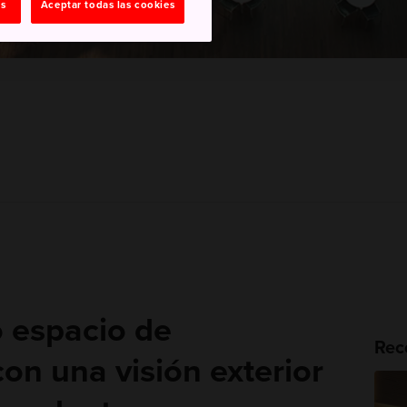
as
Aceptar todas las cookies
o espacio de
Rec
on una visión exterior