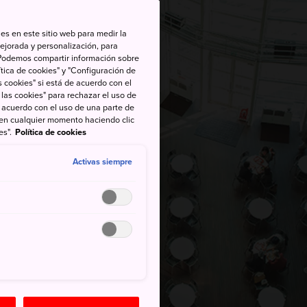
es en este sitio web para medir la
ejorada y personalización, para
s. Podemos compartir información sobre
tica de cookies" y "Configuración de
 cookies" si está de acuerdo con el
 las cookies" para rechazar el uso de
de acuerdo con el uso de una parte de
 en cualquier momento haciendo clic
es".
Política de cookies
Activas siempre