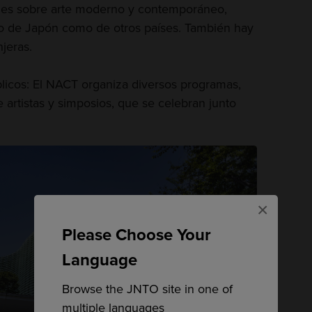
ones sobre arte moderno y contemporáneo,
anto de Japón como de otros países. También hay
njeras.
icos: El NACT organiza diversos programas,
 artistas y simposios, que se celebran junto
×
Please Choose Your
Language
Browse the JNTO site in one of
multiple languages