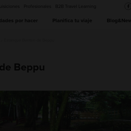
uisiciones
Profesionales
B2B Travel Learning
idades por hacer
Planifica tu viaje
Blog&News
Estanque Benten de Beppu
 de Beppu