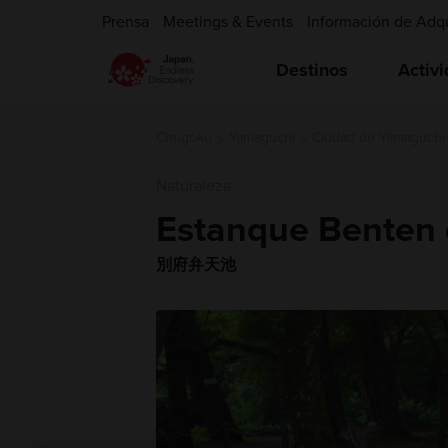
Prensa
Meetings & Events
Información de Adq
Destinos
Activ
Chugoku
Yamaguchi
Ciudad de Yamaguchi
Naturaleza
Estanque Benten
別府弁天池