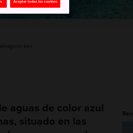
as
Aceptar todas las cookies
 Yamaguchi-ken
e aguas de color azul
Rec
has, situado en las