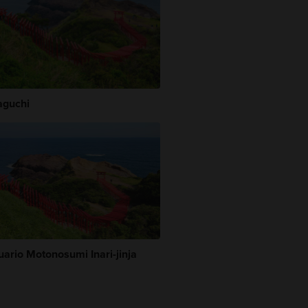
guchi
uario Motonosumi Inari-jinja