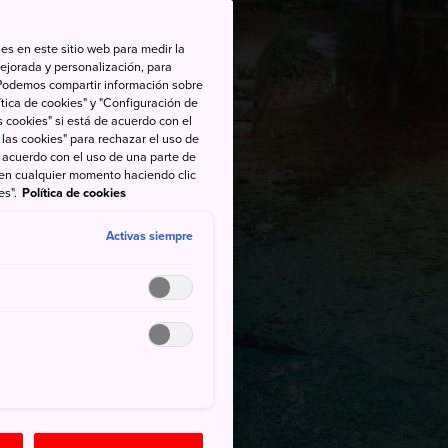
es en este sitio web para medir la
ejorada y personalización, para
s. Podemos compartir información sobre
tica de cookies" y "Configuración de
 cookies" si está de acuerdo con el
 las cookies" para rechazar el uso de
de acuerdo con el uso de una parte de
 en cualquier momento haciendo clic
es".
Política de cookies
Activas siempre