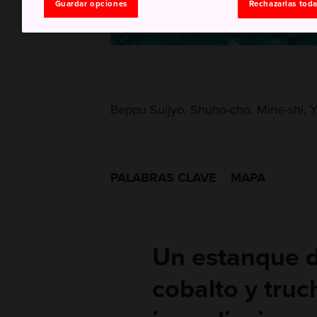
Guardar opciones
Rechazarlas tod
Beppu Suijyo, Shuho-cho, Mine-shi,
PALABRAS CLAVE
MAPA
Un estanque d
cobalto y truc