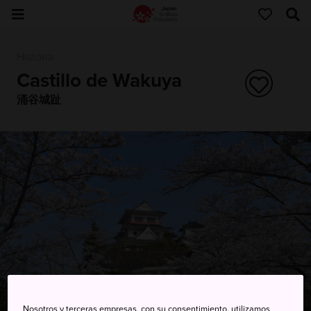
Historia
Castillo de Wakuya
涌谷城趾
Nosotros y terceras empresas, con su consentimiento, utilizamos