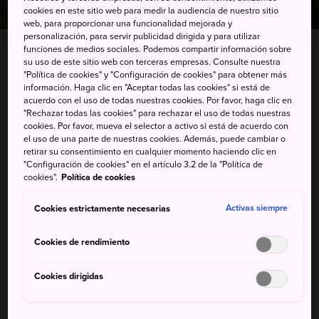
cookies en este sitio web para medir la audiencia de nuestro sitio
web, para proporcionar una funcionalidad mejorada y
personalización, para servir publicidad dirigida y para utilizar
funciones de medios sociales. Podemos compartir información sobre
su uso de este sitio web con terceras empresas. Consulte nuestra
3-2 Wakuya Shimocho, Wakuya-cho, Toda-gun,
"Política de cookies" y "Configuración de cookies" para obtener más
información. Haga clic en "Aceptar todas las cookies" si está de
Miyagi-ken
acuerdo con el uso de todas nuestras cookies. Por favor, haga clic en
"Rechazar todas las cookies" para rechazar el uso de todas nuestras
Ver en Google Maps
cookies. Por favor, mueva el selector a activo si está de acuerdo con
el uso de una parte de nuestras cookies. Además, puede cambiar o
Información de transporte
retirar su consentimiento en cualquier momento haciendo clic en
"Configuración de cookies" en el artículo 3.2 de la "Política de
cookies".
Política de cookies
PALABRAS CLAVE
MAPA
Cookies estrictamente necesarias
Activas siempre
Cookies de rendimiento
Palabras clave
Cookies dirigidas
Historia
Castillo