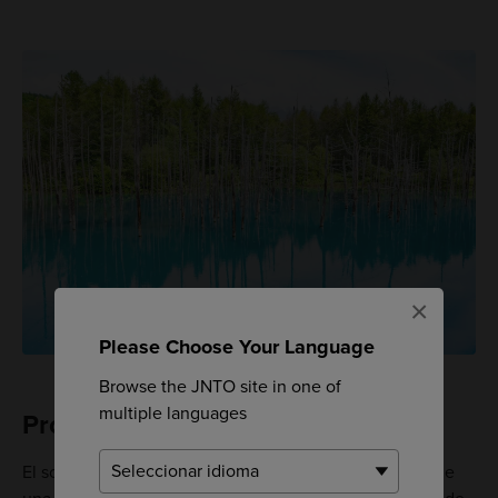
×
Please Choose Your Language
Browse the JNTO site in one of
multiple languages
Procedencia de los colores
El sorprendente color azul del estanque es resultado de