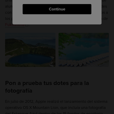
una mezcla de minerales naturales, como el hidróxido de
aluminio coloidal. El Estanque Azul comparte tonalidades
Continue
con
Goshikinuma
, un grupo de cinco lagos volcánicos a
los pies del
monte Bandai
, en la prefectura japonesa de
Fukushima
.
Pon a prueba tus dotes para la
fotografía
En julio de 2012, Apple realizó el lanzamiento del sistema
operativo OS X Mountain Lion, que incluía una fotografía
del Estanque Azul dentro de los 15 fondos de escritorio