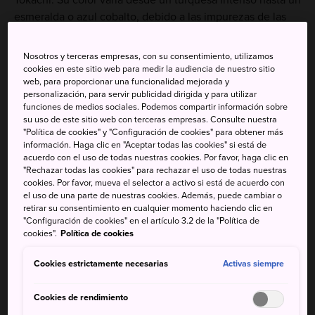
esmeralda o azul cobalto, debido a las impurezas de las
aguas procedentes de la cascada de Shirahige. Su aspecto
también cambia en función de la estación, el viento, las
Nosotros y terceras empresas, con su consentimiento, utilizamos
nubes y la lluvia.
cookies en este sitio web para medir la audiencia de nuestro sitio
web, para proporcionar una funcionalidad mejorada y
Este famoso estanque aparece en un fondo de escritorio
personalización, para servir publicidad dirigida y para utilizar
funciones de medios sociales. Podemos compartir información sobre
del Macintosh de Apple utilizado en todo el mundo.
su uso de este sitio web con terceras empresas. Consulte nuestra
Aunque, en realidad, es relevante porque se ha
"Política de cookies" y "Configuración de cookies" para obtener más
convertido en un lugar espiritual para muchas personas.
información. Haga clic en "Aceptar todas las cookies" si está de
acuerdo con el uso de todas nuestras cookies. Por favor, haga clic en
"Rechazar todas las cookies" para rechazar el uso de todas nuestras
cookies. Por favor, mueva el selector a activo si está de acuerdo con
el uso de una parte de nuestras cookies. Además, puede cambiar o
No te pierdas
retirar su consentimiento en cualquier momento haciendo clic en
"Configuración de cookies" en el artículo 3.2 de la "Política de
cookies".
Política de cookies
La impresionante iluminación del estanque en
las noches de invierno
Cookies estrictamente necesarias
Activas siempre
Visitar el cercano Shirogane Onsen
Cookies de rendimiento