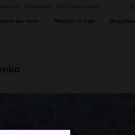
uisiciones
Profesionales
B2B Travel Learning
idades por hacer
Planifica tu viaje
Blog&News
enko
enko