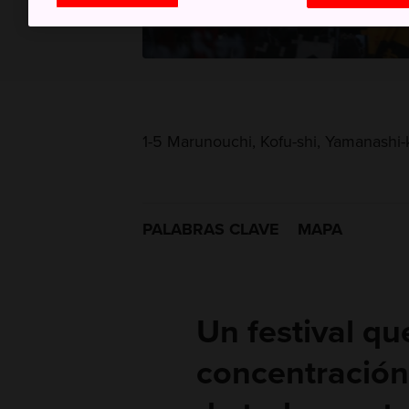
1-5 Marunouchi, Kofu-shi, Yamanashi
PALABRAS CLAVE
MAPA
Un festival qu
concentración