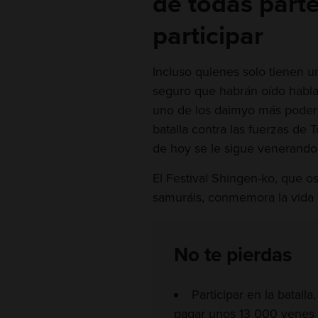
de todas parte
participar
Incluso quienes solo tienen un
seguro que habrán oído habl
uno de los daimyo más podero
batalla contra las fuerzas de
de hoy se le sigue venerando
El Festival Shingen-ko, que o
samuráis, conmemora la vida d
No te pierdas
Participar en la batall
pagar unos 13 000 yenes