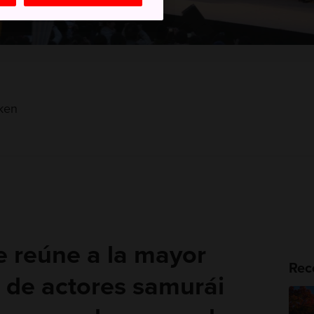
-ken
e reúne a la mayor
Rec
 de actores samurái