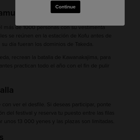
Continue
amurái de la historia
 él más de 1000 personas con su vestimenta
ales se reúnen en la estación de Kofu antes de
 su día fueran los dominios de Takeda.
keda, recrean la batalla de Kawanakajima, para
antes practican todo el año con el fin de pulir
alla
con ver el desfile. Si deseas participar, ponte
 del festival y reserva tu puesto entre las filas
ar unos 13 000 yenes y las plazas son limitadas.
s