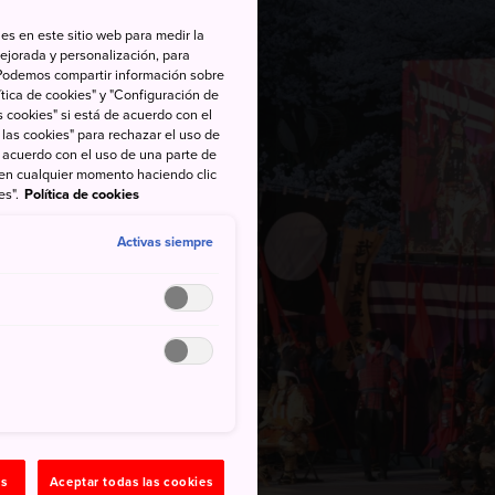
es en este sitio web para medir la
ejorada y personalización, para
s. Podemos compartir información sobre
tica de cookies" y "Configuración de
 cookies" si está de acuerdo con el
 las cookies" para rechazar el uso de
de acuerdo con el uso de una parte de
 en cualquier momento haciendo clic
es".
Política de cookies
Activas siempre
as
Aceptar todas las cookies