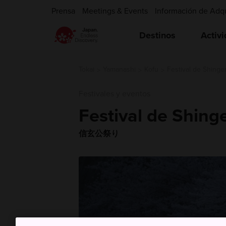
Prensa
Meetings & Events
Información de Adq
Destinos
Activ
Tokai
Yamanashi
Kofu
Festival de Shing
Festivales y eventos
Festival de Shing
信玄公祭り