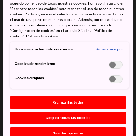
acuerdo con el uso de todas nuestras cookies. Por favor, haga clic en
El
santuario de Hokkaido
, el campo de Maruyama y el
"Rechazar todas las cookies" para rechazar el uso de todas nuestras
cookies. Por favor, mueva el selector a activo si está de acuerdo con
estadio de béisbol de Sakashita se encuentran en el
el uso de una parte de nuestras cookies. Además, puede cambiar o
parque de Maruyama, ideal para pasear y para hacer
retirar su consentimiento en cualquier momento haciendo clic en
barbacoa durante la temporada de floración de los
"Configuración de cookies" en el artículo 3.2 de la "Política de
cookies".
Política de cookies
cerezos.
Cookies estrictamente necesarias
Activas siempre
Cookies de rendimiento
No te pierdas
Cookies dirigidas
La ruta típica para contemplar los cerezos en flor
en torno al santuario Hokkaido-jingu
Un partido en el estadio de béisbol Maruyama o
Rechazarlas todas
en Sakashita
Aceptar todas las cookies
Visitar el zoo de Maruyama
Guardar opciones