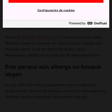
Configuración de cookies
Cómo llegar
Se puede acceder al parque en tren.
Desde la
estación de Sapporo
, toma la línea de metro
Nanboku hasta la estación de Odori y luego cambia a la
línea de metro Tozai en dirección oeste, hacia
Miyanosawa. Bájate en la estación de Maruyama-Koen.
Este parque aún alberga un bosque
virgen
En sus 439 000 metros cuadrados crecen magnolios,
arces, robles, árboles de Katsura, cerezos y otras especies.
También ha sido declarado monumento natural.