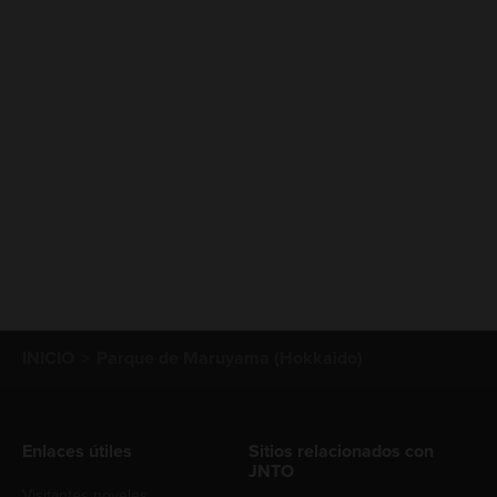
INICIO
Parque de Maruyama (Hokkaido)
Enlaces útiles
Sitios relacionados con
JNTO
Visitantes noveles