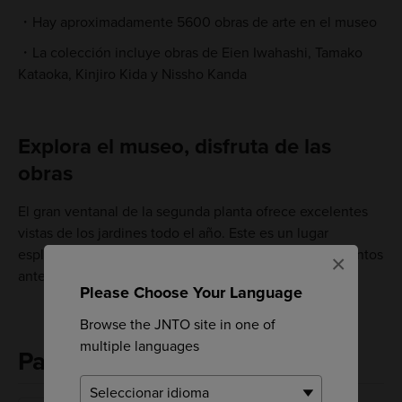
Hay aproximadamente 5600 obras de arte en el museo
La colección incluye obras de Eien Iwahashi, Tamako
Kataoka, Kinjiro Kida y Nissho Kanda
Explora el museo, disfruta de las
obras
El gran ventanal de la segunda planta ofrece excelentes
vistas de los jardines todo el año. Este es un lugar
espléndido para relajarse en uno de sus cómodos asientos
×
antes de pasar a la siguiente exposición.
Please Choose Your Language
Browse the JNTO site in one of
multiple languages
Palabras clave