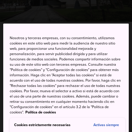
Nosotros y terceras empresas, con su consentimiento, utilizamos
17 Chome, Kita 1 Jonishi, Chuo-ku, Sapporo-shi,
cookies en este sitio web para medir la audiencia de nuestro sitio
Hokkaido
web, para proporcionar una funcionalidad mejorada y
personalización, para servir publicidad dirigida y para utilizar
funciones de medios sociales. Podemos compartir información sobre
Ver en Google Maps
su uso de este sitio web con terceras empresas. Consulte nuestra
"Política de cookies" y "Configuración de cookies" para obtener más
Información de transporte
información. Haga clic en "Aceptar todas las cookies" si está de
acuerdo con el uso de todas nuestras cookies. Por favor, haga clic en
"Rechazar todas las cookies" para rechazar el uso de todas nuestras
cookies. Por favor, mueva el selector a activo si está de acuerdo con
PALABRAS CLAVE
MAPA
el uso de una parte de nuestras cookies. Además, puede cambiar o
retirar su consentimiento en cualquier momento haciendo clic en
"Configuración de cookies" en el artículo 3.2 de la "Política de
cookies".
Política de cookies
Tesoros culturales nacionales y
extranjeros
Cookies estrictamente necesarias
Activas siempre