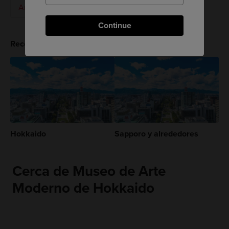
Arte y diseño
Museo de arte
Continue
Recomendaciones para ti
Hokkaido
Sapporo y alrededores
Cerca de Museo de Arte
Moderno de Hokkaido