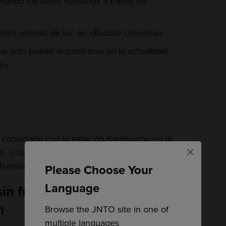
mundo los seres humanos a través de
bles esferas de luz en «Bubble Universe»
ue solo puede encontrarse en la actualidad
on»
 conectado con la estación Kamiyacho en la
×
o, o bien a cuatro minutos a pie de la estación
 Namboku del metro de Tokio.
Please Choose Your
Language
in fronteras de teamlab, lleno
n
Browse the JNTO site in one of
multiple languages