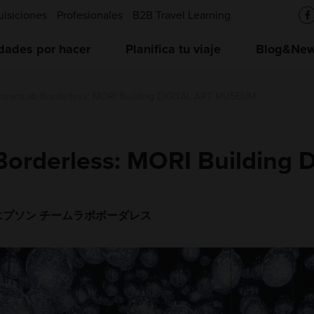
uisiciones
Profesionales
B2B Travel Learning
idades por hacer
Planifica tu viaje
Blog&News
teamLab Borderless: MORI Building DIGITAL ART MUSEUM
rderless: MORI Building 
エプソン チームラボボーダレス