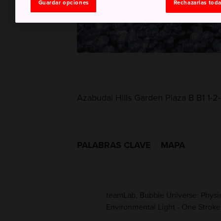
Guardar opciones
Rechazarlas tod
Azabudai Hills Garden Plaza B B1 1-2
PALABRAS CLAVE
MAPA
teamLab, Bubble Universe: Physica
Environmental Light - One Strok