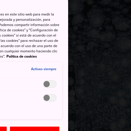
es en este sitio web para medir la
ejorada y personalización, para
s. Podemos compartir información sobre
tica de cookies" y "Configuración de
 cookies" si está de acuerdo con el
 las cookies" para rechazar el uso de
de acuerdo con el uso de una parte de
 en cualquier momento haciendo clic
es".
Política de cookies
Activas siempre