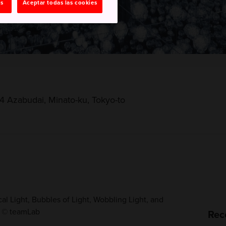
as
Aceptar todas las cookies
-4 Azabudai, Minato-ku, Tokyo-to
l Light, Bubbles of Light, Wobbling Light, and
e © teamLab
Rec