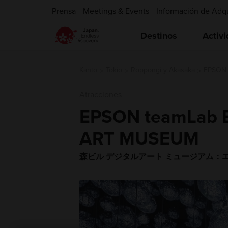
Prensa
Meetings & Events
Información de Adq
Destinos
Activ
Kanto
Tokio
Roppongi y Akasaka
EPSON 
Atracciones
EPSON teamLab Bo
ART MUSEUM
森ビル デジタルアート ミュージアム：