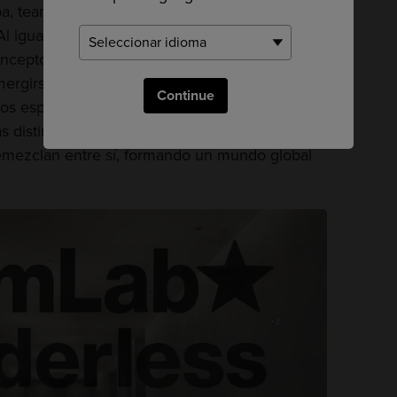
a, teamLab Borderless se ha trasladado a
Al igual que en Odaiba, la nueva sede de
ncepto básico de mundo «sin fronteras». En él,
mergirse en este arte sin límites y a deambular,
Continue
ntos espacios. El arte también resuena en torno
as distintas piezas y espacios se comunican,
remezclan entre sí, formando un mundo global