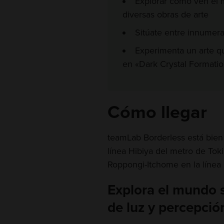
Explorar cómo ven el 
diversas obras de arte
Sitúate entre innumera
Experimenta un arte q
en «Dark Crystal Formati
Cómo llegar
teamLab Borderless está bien
línea Hibiya del metro de Toki
Roppongi-Itchome en la línea
Explora el mundo s
de luz y percepció