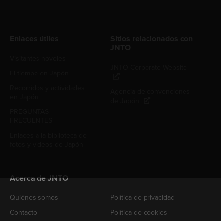
Enlaces útiles
Sitios relacionados con
JNTO
Visitantes noveles
JNTO Corporate Website
El tiempo en Japón
Recorridos y actividades
Agencia de convenciones
en Japón
de Japón
PREGUNTAS
FRECUENTES
Enlaces a la biblioteca de
fotos y videos de Japón
Acerca de JNTO
Quiénes somos
Política de privacidad
Contacto
Política de cookies