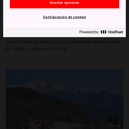
fácilmente en tren.
Guardar opciones
Desde Shinjuku, toma el tren rápido limitado JR Azusa
Configuración de cookies
hacia Okaya. El trayecto dura unas dos horas y media.
Aquí, deberás tomar la línea local Iida. Llegarás a la
estación de Inashi en unos 60 minutos. Quizá te sea más
sencillo explorar esta zona, y la mayoría de zonas rurales
de Japón, si alquilas un coche.