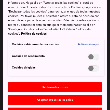
apartada, con pequeños pueblos y un entorno natural
información. Haga clic en "Aceptar todas las cookies" si está de
acuerdo con el uso de todas nuestras cookies. Por favor, haga clic en
maravilloso, en la que se celebran eventos interesantes.
"Rechazar todas las cookies" para rechazar el uso de todas nuestras
cookies. Por favor, mueva el selector a activo si está de acuerdo con
el uso de una parte de nuestras cookies. Además, puede cambiar o
retirar su consentimiento en cualquier momento haciendo clic en
"Configuración de cookies" en el artículo 3.2 de la "Política de
No te pierdas
cookies".
Política de cookies
La fabulosa maravilla natural de Senjojiki
Cookies estrictamente necesarias
Activas siempre
Ir en barca hasta la garganta de Tenryu
Cookies de rendimiento
Degustar algunos de los curiosos platos
tradicionales
Cookies dirigidas
Cómo llegar
Rechazarlas todas
Aceptar todas las cookies
La ciudad de Ina es un buen punto de partida para
empezar a explorar la zona. Desde Tokio se accede