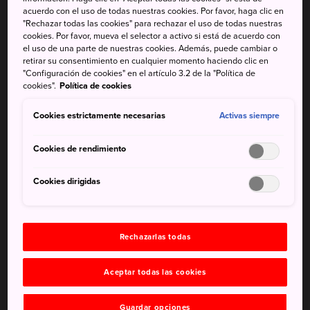
maravillas más naturales en la zona. Justo al norte de la
acuerdo con el uso de todas nuestras cookies. Por favor, haga clic en
ciudad, las montañas de Kirifuri ofrecen vistas
"Rechazar todas las cookies" para rechazar el uso de todas nuestras
cookies. Por favor, mueva el selector a activo si está de acuerdo con
impresionantes de
Kanto
, hasta incluso
Tokio
y el
el uso de una parte de nuestras cookies. Además, puede cambiar o
océano Pacífico en un día despejado. La zona es famosa
retirar su consentimiento en cualquier momento haciendo clic en
por sus flores silvestres y ofrece rutas de senderismo y
"Configuración de cookies" en el artículo 3.2 de la "Política de
cookies".
Política de cookies
escalada para todos los niveles.
Cookies estrictamente necesarias
Activas siempre
Cookies de rendimiento
No te pierdas
Cookies dirigidas
Los Nikko kisuge dorados o lirios de día en
verano
El avistamiento de ciervos y monos salvajes
Rechazarlas todas
Las vistas espectaculares de toda la llanura de
Kanto
Aceptar todas las cookies
Guardar opciones