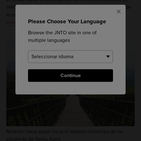
1445 escalones que termina con una vista panorámica de
×
la zona. Desde arriba, en días claros, es posible ver el
Please Choose Your Language
monte Fuji
e incluso el océano Pacífico.
Browse the JNTO site in one of
multiple languages
Continue
Mirando hacia abajo hacia el alejado comienzo de las
escaleras de Tenku Kairo