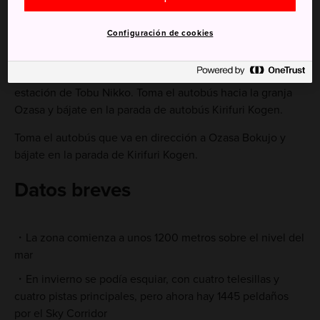
Cómo llegar
Configuración de cookies
Se puede llegar en 25 minutos a las montañas de Kirifuri
en autobús, desde la estación de JR Nikko o desde la
estación de Tobu Nikko. Toma el autobús hacia la granja
Ozasa y bájate en la parada de autobús Kirifuri Kogen.
Toma el autobús que va en dirección a Ozasa Bokujo y
bájate en la parada de Kirifuri Kogen.
Datos breves
La zona comienza a unos 1200 metros sobre el nivel del
mar
En invierno se podía esquiar, con cuatro telesillas y
cuatro pistas principales, pero ahora hay 1445 peldaños
por el Sky Corridor