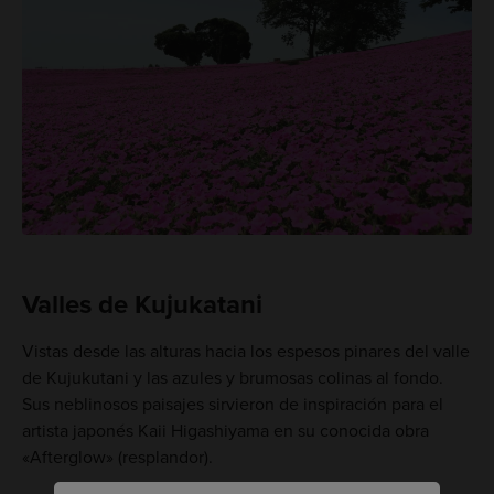
Valles de Kujukatani
Vistas desde las alturas hacia los espesos pinares del valle
de Kujukutani y las azules y brumosas colinas al fondo.
Sus neblinosos paisajes sirvieron de inspiración para el
artista japonés Kaii Higashiyama en su conocida obra
«Afterglow» (resplandor).