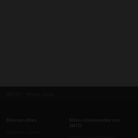
INICIO
Monte Kano
Enlaces útiles
Sitios relacionados con
JNTO
Visitantes noveles
JNTO Corporate Website